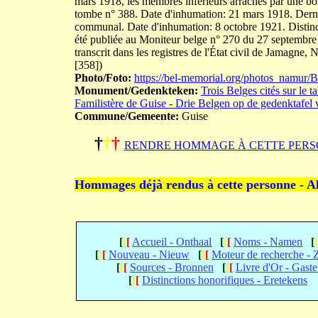
mars 1918, les membres inférieurs arrachés par une b
tombe n° 388. Date d'inhumation: 21 mars 1918. Derniè
communal. Date d'inhumation: 8 octobre 1921. Distinc
été publiée au Moniteur belge n° 270 du 27 septembre 
transcrit dans les registres de l'État civil de Jamagne
[358])
Photo/Foto:
https://bel-memorial.org/photos_nam
Monument/Gedenkteken:
Trois Belges cités sur le 
Familistère de Guise - Drie Belgen op de gedenktafel 
Commune/Gemeente:
Guise
†
†
†
RENDRE HOMMAGE À CETTE PERS
Hommages déjà rendus à cette personne - A
[
[
[
Accueil - Onthaal
[
[
[
Noms - Namen
[
[
[
[
Nouveau - Nieuw
[
[
[
Moteur de recherche -
[
[
[
Sources - Bronnen
[
[
[
Livre d'Or - Gast
[
[
[
Distinctions honorifiques - Eretekens