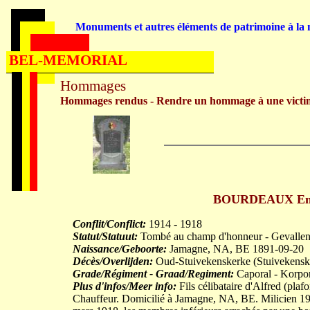
Monuments et autres éléments de patrimoine à la m
BEL-MEMORIAL
Hommages
Hommages rendus - Rendre un hommage à une victi
BOURDEAUX Emili
Conflit/Conflict:
1914 - 1918
Statut/Statuut:
Tombé au champ d'honneur - Gevallen 
Naissance/Geboorte:
Jamagne, NA, BE 1891-09-20
Décès/Overlijden:
Oud-Stuivekenskerke (Stuivekens
Grade/Régiment - Graad/Regiment:
Caporal - Korpora
Plus d'infos/Meer info:
Fils célibataire d'Alfred (pl
Chauffeur. Domicilié à Jamagne, NA, BE. Milicien 