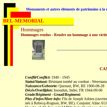
Monuments et autres éléments de patrimoine à la m
BEL-MEMORIAL
Hommages
Hommages rendus - Rendre un hommage à une victi
CAM
Conflit/Conflict:
1940 - 1945
Statut/Statuut:
Résistant tombé au combat - Weerstand
Naissance/Geboorte:
Quenast, BW, BE 1900-08-28
Décès/Overlijden:
Issoudun, Indre, FR 1944-09-06
Grade/Régiment - Graad/Regiment:
Plus d'infos/Meer info:
Fils de Joseph Adrien (ouvri
née à Rebecq-Rognon, BW, BE). Conjoint: Aline AUF