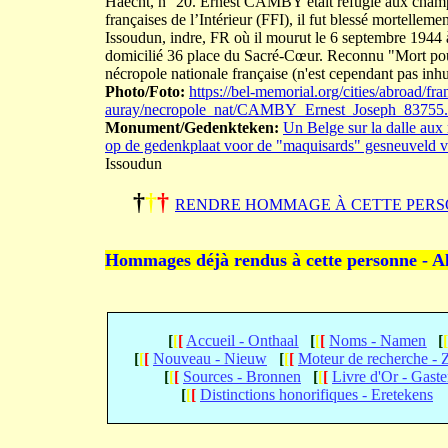
Haecht, n° 20. Ernest CAMBY était réfugié aux champ
françaises de l’Intérieur (FFI), il fut blessé mortelle
Issoudun, indre, FR où il mourut le 6 septembre 1944
domicilié 36 place du Sacré-Cœur. Reconnu "Mort pou
nécropole nationale française (n'est cependant pas inh
Photo/Foto:
https://bel-memorial.org/cities/abroad/fra
auray/necropole_nat/CAMBY_Ernest_Joseph_83755
Monument/Gedenkteken:
Un Belge sur la dalle aux
op de gedenkplaat voor de "maquisards" gesneuveld v
Issoudun
†
†
†
RENDRE HOMMAGE À CETTE PERS
Hommages déjà rendus à cette personne - A
[
[
[
Accueil - Onthaal
[
[
[
Noms - Namen
[
[
[
[
Nouveau - Nieuw
[
[
[
Moteur de recherche -
[
[
[
Sources - Bronnen
[
[
[
Livre d'Or - Gast
[
[
[
Distinctions honorifiques - Eretekens