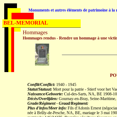
Monuments et autres éléments de patrimoine à la m
BEL-MEMORIAL
Hommages
Hommages rendus - Rendre un hommage à une victi
PO
Conflit/Conflict:
1940 - 1945
Statut/Statuut:
Mort pour la patrie - Stierf voor het V
Naissance/Geboorte:
Cul-des-Sarts, NA, BE 1908-10
Décès/Overlijden:
Gournay-en-Bray, Seine-Maritime,
Grade/Régiment - Graad/Regiment:
Plus d'infos/Meer info:
Fils d'Adonis Ernest (négoci
née à Brûly-de-Pesche, NA, BE, mariage le 3 mai 19