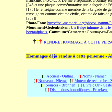
matricule: 146/24275. Dernière sépulture: Gournay-en
[345 et une plaque commémorative sur la façade de l'é
[175] le renseigne comme membre de la brigade de gen
renseignent comme victime civile, victime de faits de 
[358])
Photo/Foto:
https://bel-memorial.org/photos_namu
Monument/Gedenkteken:
Un Belge inhumé dans le 
begraafplaats
,
Commune/Gemeente:
Gournay-en-Br
†
†
†
RENDRE HOMMAGE À CETTE PERS
Hommages déjà rendus à cette personne - A
[
[
[
Accueil - Onthaal
[
[
[
Noms - Namen
[
[
[
[
Nouveau - Nieuw
[
[
[
Moteur de recherche -
[
[
[
Sources - Bronnen
[
[
[
Livre d'Or - Gast
[
[
[
Distinctions honorifiques - Eretekens