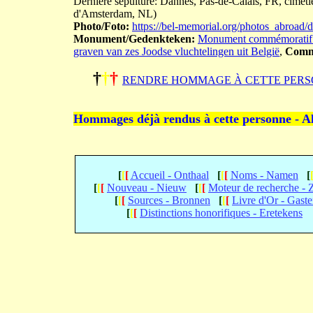
Dernière sépulture: Dannes, Pas-de-Calais, FR, cimetièr
d'Amsterdam, NL)
Photo/Foto:
https://bel-memorial.org/photos_abro
Monument/Gedenkteken:
Monument commémoratif et
graven van zes Joodse vluchtelingen uit België
,
Comm
†
†
†
RENDRE HOMMAGE À CETTE PERS
Hommages déjà rendus à cette personne - A
[
[
[
Accueil - Onthaal
[
[
[
Noms - Namen
[
[
[
[
Nouveau - Nieuw
[
[
[
Moteur de recherche -
[
[
[
Sources - Bronnen
[
[
[
Livre d'Or - Gast
[
[
[
Distinctions honorifiques - Eretekens