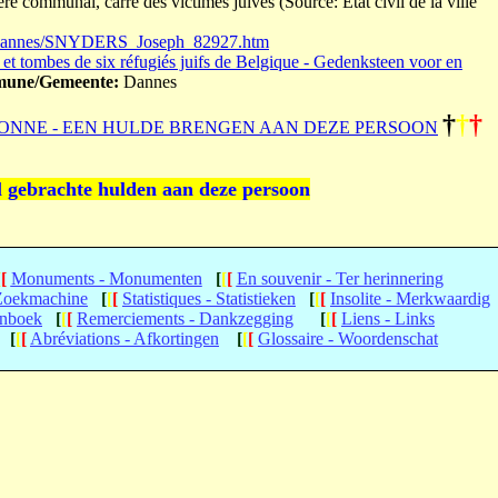
e communal, carré des victimes juives (Source: État civil de la ville
ad/dannes/SNYDERS_Joseph_82927.htm
 tombes de six réfugiés juifs de Belgique - Gedenksteen voor en
une/Gemeente:
Dannes
†
†
†
ONNE - EEN HULDE BRENGEN AAN DEZE PERSOON
l gebrachte hulden aan deze persoon
[
[
Monuments - Monumenten
[
[
[
En souvenir - Ter herinnering
 Zoekmachine
[
[
[
Statistiques - Statistieken
[
[
[
Insolite - Merkwaardig
enboek
[
[
[
Remerciements - Dankzegging
[
[
[
Liens - Links
[
[
[
Abréviations - Afkortingen
[
[
[
Glossaire - Woordenschat