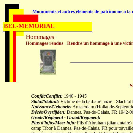
Monuments et autres éléments de patrimoine à la m
BEL-MEMORIAL
Hommages
Hommages rendus - Rendre un hommage à une victi
S
Conflit/Conflict:
1940 - 1945
Statut/Statuut:
Victime de la barbarie nazie - Slachtoff
Naissance/Geboorte:
Amsterdam (Hollande-Septentri
Décès/Overlijden:
Dannes, Pas-de-Calais, FR 1942-0
Grade/Régiment - Graad/Regiment:
Plus d'infos/Meer info:
Fils d'Abraham (diamantaire) e
camp Tibor à Dannes, Pas-de-Calais, FR pour travailler