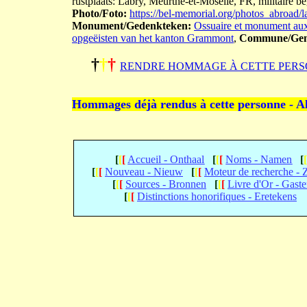
rustplaats: Labry, Meurthe-et-Moselle, FR, militaire be
Photo/Foto:
https://bel-memorial.org/photos_abro
Monument/Gedenkteken:
Ossuaire et monument aux
opgeëisten van het kanton Grammont
,
Commune/Gem
†
†
†
RENDRE HOMMAGE À CETTE PERS
Hommages déjà rendus à cette personne - A
[
[
[
Accueil - Onthaal
[
[
[
Noms - Namen
[
[
[
[
Nouveau - Nieuw
[
[
[
Moteur de recherche -
[
[
[
Sources - Bronnen
[
[
[
Livre d'Or - Gast
[
[
[
Distinctions honorifiques - Eretekens