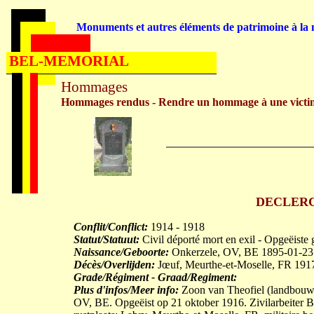
Monuments et autres éléments de patrimoine à la m
BEL-MEMORIAL
Hommages
Hommages rendus - Rendre un hommage à une victi
DECLERCQ 
Conflit/Conflict:
1914 - 1918
Statut/Statuut:
Civil déporté mort en exil - Opgeëiste 
Naissance/Geboorte:
Onkerzele, OV, BE 1895-01-23
Décès/Overlijden:
Jœuf, Meurthe-et-Moselle, FR 191
Grade/Régiment - Graad/Regiment:
Plus d'infos/Meer info:
Zoon van Theofiel (landbouw
OV, BE. Opgeëist op 21 oktober 1916. Zivilarbeiter Ba