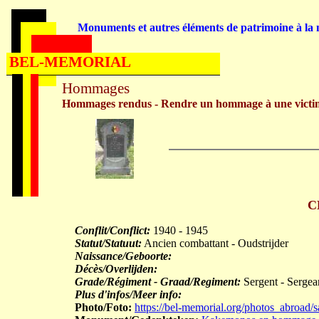
Monuments et autres éléments de patrimoine à la m
BEL-MEMORIAL
Hommages
Hommages rendus - Rendre un hommage à une victi
C
Conflit/Conflict:
1940 - 1945
Statut/Statuut:
Ancien combattant - Oudstrijder
Naissance/Geboorte:
Décès/Overlijden:
Grade/Régiment - Graad/Regiment:
Sergent - Sergea
Plus d'infos/Meer info:
Photo/Foto:
https://bel-memorial.org/photos_abroa