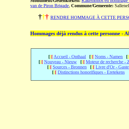
Monument/Gedenkteken:
Kakemonos en hommage au
van de Piron Brigade
,
Commune/Gemeente:
Sallenel
†
†
†
RENDRE HOMMAGE À CETTE PERS
Hommages déjà rendus à cette personne - A
[
[
[
Accueil - Onthaal
[
[
[
Noms - Namen
[
[
[
[
Nouveau - Nieuw
[
[
[
Moteur de recherche -
[
[
[
Sources - Bronnen
[
[
[
Livre d'Or - Gast
[
[
[
Distinctions honorifiques - Eretekens