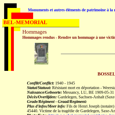
Monuments et autres éléments de patrimoine à la m
BEL-MEMORIAL
Hommages
Hommages rendus - Rendre un hommage à une victi
BOSSELE
Conflit/Conflict:
1940 - 1945
Statut/Statuut:
Résistant mort en déportation - Weersta
Naissance/Geboorte:
Messancy, LU, BE 1909-05-31
Décès/Overlijden:
Gardelegen, Sachsen-Anhalt (Saxe
Grade/Régiment - Graad/Regiment:
Plus d'infos/Meer info:
Fils de Henri Joseph (notair
45440. Victime de la tragédie de Gardelegen, Saxe-An