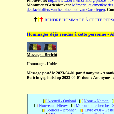
Photo/Foto:
http://www.bel-memorial.org/photos_
Monument/Gedenkteken:
Mémorial et cimetière des
de slachtoffers van het bloedbad van Gardelegen
,
Com
†
†
†
RENDRE HOMMAGE À CETTE PERS
Hommages déjà rendus à cette personne - A
Message - Bericht
Hommage - Hulde
Message posté le 2023-04-01 par Anonyme - Anoni
Bericht geplaatst op 2023-04-01 door : Anonyme - 
[
[
[
Accueil - Onthaal
[
[
[
Noms - Namen
[
[
[
[
Nouveau - Nieuw
[
[
[
Moteur de recherche -
[
[
[
Sources - Bronnen
[
[
[
Livre d'Or - Gast