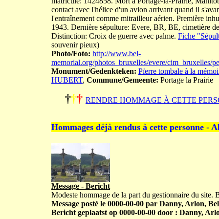
matricule: 1424858. Mort à Portage-la-Prairie, Manitoba
contact avec l'hélice d'un avion arrivant quand il s'avanç
l'entraînement comme mitrailleur aérien. Première inh
1943. Dernière sépulture: Evere, BR, BE, cimetière de 
Distinction: Croix de guerre avec palme.
Fiche "Sépult
souvenir pieux)
Photo/Foto:
http://www.bel-
memorial.org/photos_bruxelles/evere/cim_bruxelles
Monument/Gedenkteken:
Pïerre tombale à la mémo
HUBERT
,
Commune/Gemeente:
Portage la Prairie
†
†
†
RENDRE HOMMAGE À CETTE PERS
Hommages déjà rendus à cette personne - A
Message - Bericht
Modeste hommage de la part du gestionnaire du site.
Message posté le 0000-00-00 par Danny, Arlon, Bel
Bericht geplaatst op 0000-00-00 door : Danny, Arlo