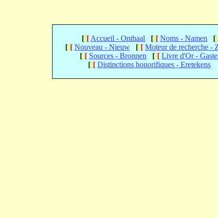
[
[
[
Accueil - Onthaal
[
[
[
Noms - Namen
[
[
[
[
Nouveau - Nieuw
[
[
[
Moteur de recherche -
[
[
[
Sources - Bronnen
[
[
[
Livre d'Or - Gast
[
[
[
Distinctions honorifiques - Eretekens