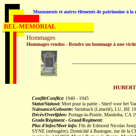
Monuments et autres éléments de patrimoine à la m
BEL-MEMORIAL
Hommages
Hommages rendus - Rendre un hommage à une victi
HUBERT C
Conflit/Conflict:
1940 - 1945
Statut/Statuut:
Mort pour la patrie - Stierf voor het V
Naissance/Geboorte:
Steinbach (Limerlé), LU, BE 1
Décès/Overlijden:
Portage-la-Prairie, Manitoba, CA 
Grade/Régiment - Graad/Regiment:
Plus d'infos/Meer info:
Fils de Edmond Nicolas Josep
SYNE (ménagère). Domicilié à Bastogne, rue de la Cha