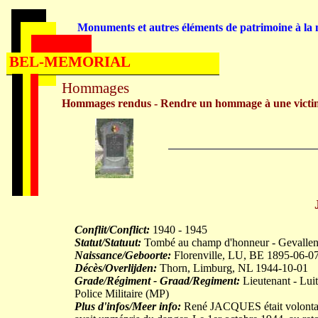
Monuments et autres éléments de patrimoine à la m
BEL-MEMORIAL
Hommages
Hommages rendus - Rendre un hommage à une victi
Conflit/Conflict:
1940 - 1945
Statut/Statuut:
Tombé au champ d'honneur - Gevallen 
Naissance/Geboorte:
Florenville, LU, BE 1895-06-0
Décès/Overlijden:
Thorn, Limburg, NL 1944-10-01
Grade/Régiment - Graad/Regiment:
Lieutenant - Lui
Police Militaire (MP)
Plus d'infos/Meer info:
René JACQUES était volontair