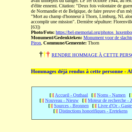
avait unmépris du danger. Le 1er octobre 1944, au reto
d'élite ennemi. Citation: "Deux fois volontaire de gue
de Normandie et de Belgique, de faire preuve d'un mépr
"Mort au champ d'honneur à Thorn, Limburg, NL alors 
accomplir une mission". Dernière sépulture: Florenvi
[63])
Photo/Foto:
https://bel-memorial.org/photos_luxe
Monument/Gedenkteken:
Monument voor de slachto
Piron
,
Commune/Gemeente:
Thorn
†
†
†
RENDRE HOMMAGE À CETTE PERS
Hommages déjà rendus à cette personne - A
[
[
[
Accueil - Onthaal
[
[
[
Noms - Namen
[
[
[
[
Nouveau - Nieuw
[
[
[
Moteur de recherche -
[
[
[
Sources - Bronnen
[
[
[
Livre d'Or - Gast
[
[
[
Distinctions honorifiques - Eretekens