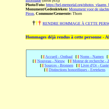
informatie
(Bron [63])
Photo/Foto:
https://bel-memorial.org/photos_vla
Monument/Gedenkteken:
Monument voor de slachto
Piron
,
Commune/Gemeente:
Thorn
†
†
†
RENDRE HOMMAGE À CETTE PERS
Hommages déjà rendus à cette personne - A
[
[
[
Accueil - Onthaal
[
[
[
Noms - Namen
[
[
[
[
Nouveau - Nieuw
[
[
[
Moteur de recherche -
[
[
[
Sources - Bronnen
[
[
[
Livre d'Or - Gast
[
[
[
Distinctions honorifiques - Eretekens