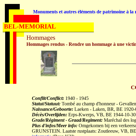
Monuments et autres éléments de patrimoine à la m
BEL-MEMORIAL
Hommages
Hommages rendus - Rendre un hommage à une victi
C
Conflit/Conflict:
1940 - 1945
Statut/Statuut:
Tombé au champ d'honneur - Gevallen 
Naissance/Geboorte:
Laeken - Laken, BR, BE 1920-
Décès/Overlijden:
Erps-Kwerps, VB, BE 1944-10-30
Grade/Régiment - Graad/Regiment:
Maréchal des logi
Plus d'infos/Meer info:
Omgekomen bij een verkeerson
GRUNSTEIN. Laatste rustplaats: Zoutleeuw, VB, BE. 