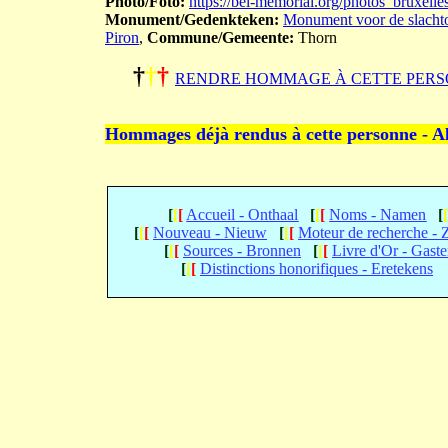
Photo/Foto:
https://bel-memorial.org/photos_brux
Monument/Gedenkteken:
Monument voor de slachto
Piron
,
Commune/Gemeente:
Thorn
†
†
†
RENDRE HOMMAGE À CETTE PERS
Hommages déjà rendus à cette personne - A
[
[
[
Accueil - Onthaal
[
[
[
Noms - Namen
[
[
[
[
Nouveau - Nieuw
[
[
[
Moteur de recherche -
[
[
[
Sources - Bronnen
[
[
[
Livre d'Or - Gast
[
[
[
Distinctions honorifiques - Eretekens