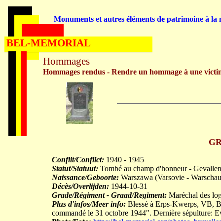
Monuments et autres éléments de patrimoine à la m
BEL-MEMORIAL
Hommages
Hommages rendus - Rendre un hommage à une victi
GR
Conflit/Conflict:
1940 - 1945
Statut/Statuut:
Tombé au champ d'honneur - Gevallen 
Naissance/Geboorte:
Warszawa (Varsovie - Warschau
Décès/Overlijden:
1944-10-31
Grade/Régiment - Graad/Regiment:
Maréchal des logi
Plus d'infos/Meer info:
Blessé à Erps-Kwerps, VB, BE,
commandé le 31 octobre 1944". Dernière sépulture: E