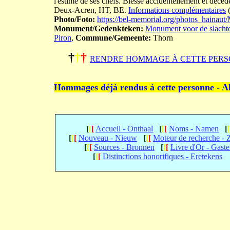
l'estime de ses chefs. Blessé accidentellement et décéd
Deux-Acren, HT, BE.
Informations complémentaires
(
Photo/Foto:
https://bel-memorial.org/photos_hain
Monument/Gedenkteken:
Monument voor de slachto
Piron
,
Commune/Gemeente:
Thorn
†
†
†
RENDRE HOMMAGE À CETTE PERS
Hommages déjà rendus à cette personne - A
[
[
[
Accueil - Onthaal
[
[
[
Noms - Namen
[
[
[
[
Nouveau - Nieuw
[
[
[
Moteur de recherche -
[
[
[
Sources - Bronnen
[
[
[
Livre d'Or - Gast
[
[
[
Distinctions honorifiques - Eretekens