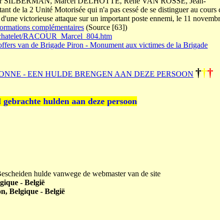
t-major SILBERMAN, Marcel DELHOTTE, René VAN ROSSE, Jean-
t de la 2 Unité Motorisée qui n'a pas cessé de se distinguer au cours 
rs d'une victorieuse attaque sur un important poste ennemi, le 11 novemb
formations complémentaires
(Source [63])
ut/chatelet/RACOUR_Marcel_804.htm
ffers van de Brigade Piron - Monument aux victimes de la Brigade
†
†
†
ONNE - EEN HULDE BRENGEN AAN DEZE PERSOON
l gebrachte hulden aan deze persoon
 Bescheiden hulde vanwege de webmaster van de site
gique - België
n, Belgique - België