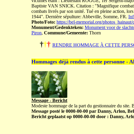
victimes étant : Lieutenant ROGGE, 1er Sergen
Baptiste VAN SNICK. Citation : "Magnifique combattan
combats livrés par son unité. Tué en pleine action, lo
1944". Dernière sépulture: Abbeville, Somme, FR.
In
Photo/Foto:
https://bel-memorial.org/photos_haina
Monument/Gedenkteken:
Monument voor de slachto
Piron
,
Commune/Gemeente:
Thorn
†
†
†
RENDRE HOMMAGE À CETTE PERS
Hommages déjà rendus à cette personne - A
Message - Bericht
Modeste hommage de la part du gestionnaire du site.
Message posté le 0000-00-00 par Danny, Arlon, Bel
Bericht geplaatst op 0000-00-00 door : Danny, Arlo