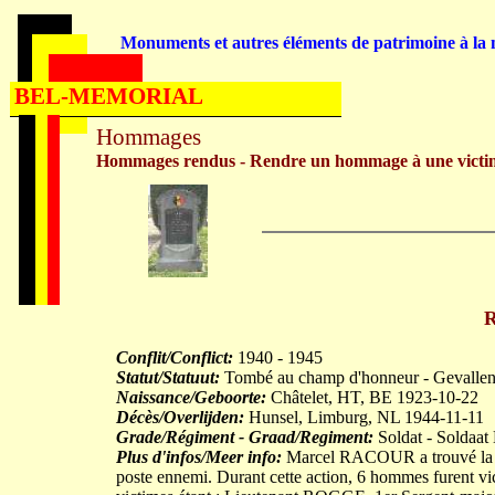
Monuments et autres éléments de patrimoine à la m
BEL-MEMORIAL
Hommages
Hommages rendus - Rendre un hommage à une victi
Conflit/Conflict:
1940 - 1945
Statut/Statuut:
Tombé au champ d'honneur - Gevallen 
Naissance/Geboorte:
Châtelet, HT, BE 1923-10-22
Décès/Overlijden:
Hunsel, Limburg, NL 1944-11-11
Grade/Régiment - Graad/Regiment:
Soldat - Soldaat 
Plus d'infos/Meer info:
Marcel RACOUR a trouvé la mor
poste ennemi. Durant cette action, 6 hommes furent vict