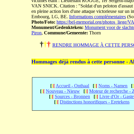
victimes étant : Lieutenant ROGGE, 1er Sergent
VAN SNICK. Citation : "Soldat d'un peloton d'assaut 
en pleine action lors d'une attaque victorieuse sur un
Embourg, LG, BE.
Informations complémentaires
(So
Photo/Foto:
https://bel-memorial.org/photos_lie
Monument/Gedenkteken:
Monument voor de slachto
Piron
,
Commune/Gemeente:
Thorn
†
†
†
RENDRE HOMMAGE À CETTE PERS
Hommages déjà rendus à cette personne - A
[
[
[
Accueil - Onthaal
[
[
[
Noms - Namen
[
[
[
[
Nouveau - Nieuw
[
[
[
Moteur de recherche -
[
[
[
Sources - Bronnen
[
[
[
Livre d'Or - Gast
[
[
[
Distinctions honorifiques - Eretekens