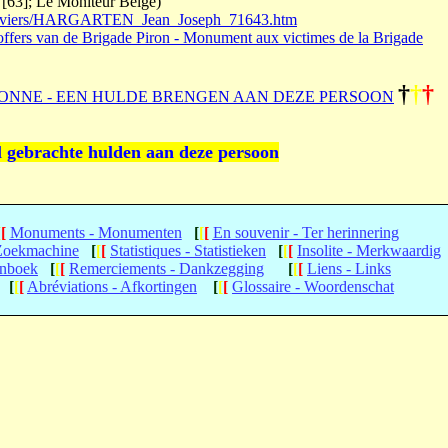
 [63]; Le Moniteur Belge)
e/verviers/HARGARTEN_Jean_Joseph_71643.htm
ffers van de Brigade Piron - Monument aux victimes de la Brigade
†
†
†
ONNE - EEN HULDE BRENGEN AAN DEZE PERSOON
l gebrachte hulden aan deze persoon
[
[
Monuments - Monumenten
[
[
[
En souvenir - Ter herinnering
 Zoekmachine
[
[
[
Statistiques - Statistieken
[
[
[
Insolite - Merkwaardig
enboek
[
[
[
Remerciements - Dankzegging
[
[
[
Liens - Links
[
[
[
Abréviations - Afkortingen
[
[
[
Glossaire - Woordenschat