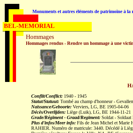
Monuments et autres éléments de patrimoine à la m
BEL-MEMORIAL
Hommages
Hommages rendus - Rendre un hommage à une victi
H
Conflit/Conflict:
1940 - 1945
Statut/Statuut:
Tombé au champ d'honneur - Gevallen 
Naissance/Geboorte:
Verviers, LG, BE 1905-04-06
Décès/Overlijden:
Liège (Luik), LG, BE 1944-11-21
Grade/Régiment - Graad/Regiment:
Soldat - Soldaat
Plus d'infos/Meer info:
Fils de Jean Michel et Marie
RAHIER. Numéro de matricule: 3440. Décédé à Liège, 