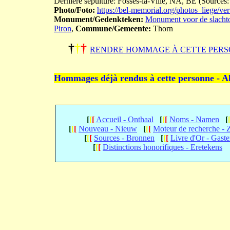
Dernière sépulture: Fosses-la-Ville, NA, BE (Sources:
Photo/Foto:
https://bel-memorial.org/photos_lieg
Monument/Gedenkteken:
Monument voor de slachto
Piron
,
Commune/Gemeente:
Thorn
†
†
†
RENDRE HOMMAGE À CETTE PERS
Hommages déjà rendus à cette personne - A
[
[
[
Accueil - Onthaal
[
[
[
Noms - Namen
[
[
[
[
Nouveau - Nieuw
[
[
[
Moteur de recherche -
[
[
[
Sources - Bronnen
[
[
[
Livre d'Or - Gast
[
[
[
Distinctions honorifiques - Eretekens