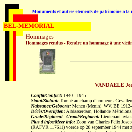
Monuments et autres éléments de patrimoine à la m
BEL-MEMORIAL
Hommages
Hommages rendus - Rendre un hommage à une victi
VANDAELE Jean
Conflit/Conflict:
1940 - 1945
Statut/Statuut:
Tombé au champ d'honneur - Gevallen 
Naissance/Geboorte:
Menen (Menin), WV, BE 1912-
Décès/Overlijden:
Alblasserdam, Hollande-Méridiona
Grade/Régiment - Graad/Regiment:
Lieutenant aviate
Plus d'infos/Meer info:
Zoon van Charles Felix Jose
(RAFVR 117611) voerde op 28 september 1944 met z