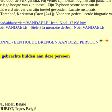
 door de Flak geraakt. Hij verliet zijn toestel nog met zijn parachute
e lage hoogte van zijn toestel. Zijn Typhoon stortte neer aan de
erd niet ver van zijn toestel gevonden. Laatste rustplaats:
orenhof, Kerkstraat (Bron [241]). Voor een gedetailleerde biografie v
abroad/ablasserdam/VANDAELE_Jean_Noel_12198.htm
Noël VANDAELE - Stèle à la mémoire de Jean-Noël VANDAELE
,
†
†
†
ONNE - EEN HULDE BRENGEN AAN DEZE PERSOON
l gebrachte hulden aan deze persoon
, Ieper, België
e RIBOT, Ieper, België