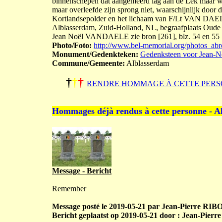
binnenschepen dat aangemeerd lag aan de Lek maar werd
maar overleefde zijn sprong niet, waarschijnlijk door d
Kortlandsepolder en het lichaam van F/Lt VAN DAELE w
Alblasserdam, Zuid-Holland, NL, begraafplaats Oude T
Jean Noël VANDAELE zie bron [261], blz. 54 en 55
Photo/Foto:
http://www.bel-memorial.org/photos_
Monument/Gedenkteken:
Gedenksteen voor Jean-
Commune/Gemeente:
Alblasserdam
†
†
†
RENDRE HOMMAGE À CETTE PERS
Hommages déjà rendus à cette personne - A
Message - Bericht
Remember
Message posté le 2019-05-21 par Jean-Pierre RIBOT
Bericht geplaatst op 2019-05-21 door : Jean-Pierr