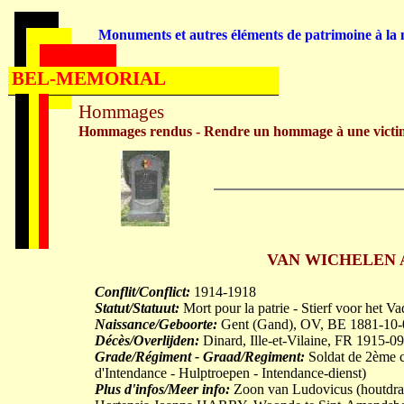
Monuments et autres éléments de patrimoine à la m
BEL-MEMORIAL
Hommages
Hommages rendus - Rendre un hommage à une victi
VAN WICHELEN Alp
Conflit/Conflict:
1914-1918
Statut/Statuut:
Mort pour la patrie - Stierf voor het V
Naissance/Geboorte:
Gent (Gand), OV, BE 1881-10-
Décès/Overlijden:
Dinard, Ille-et-Vilaine, FR 1915-0
Grade/Régiment - Graad/Regiment:
Soldat de 2ème cl
d'Intendance - Hulptroepen - Intendance-dienst)
Plus d'infos/Meer info:
Zoon van Ludovicus (houtdra