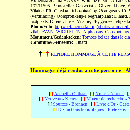
Hortensia Joanna HARRY. Woonde te Sint-Amandsber
197/11505. Brancardier. Gekwetst te Gijverinkhove, WV,
Vilaine, FR. Ontslag uit hospitaal op 28 augustus 191
(verdrinking). Oorspronkelijke begraafplaats: Dinard, I
rustplaats: Dinard, Ille-et-Vilaine, FR, gemeentelijke b
Photo/Foto:
http://bel-memorial.org/photos_abroad/din
vilaine/VAN_WICHELEN_Alphonsus_Constantinus_
Monument/Gedenkteken:
Tombes belges dans le cim
Commune/Gemeente:
Dinard
†
†
†
RENDRE HOMMAGE À CETTE PERS
Hommages déjà rendus à cette personne - A
[
[
[
Accueil - Onthaal
[
[
[
Noms - Namen
[
[
[
[
Nouveau - Nieuw
[
[
[
Moteur de recherche -
[
[
[
Sources - Bronnen
[
[
[
Livre d'Or - Gast
[
[
[
Distinctions honorifiques - Eretekens