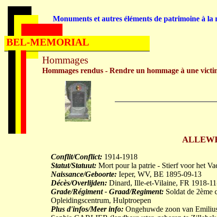
Monuments et autres éléments de patrimoine à la m
BEL-MEMORIAL
Hommages
Hommages rendus - Rendre un hommage à une victi
ALLEWEI
Conflit/Conflict:
1914-1918
Statut/Statuut:
Mort pour la patrie - Stierf voor het V
Naissance/Geboorte:
Ieper, WV, BE 1895-09-13
Décès/Overlijden:
Dinard, Ille-et-Vilaine, FR 1918-1
Grade/Régiment - Graad/Regiment:
Soldat de 2ème cl
Opleidingscentrum, Hulptroepen
Plus d'infos/Meer info:
Ongehuwde zoon van Emilius F