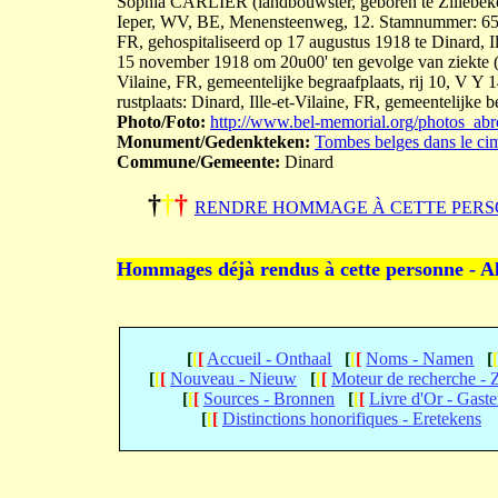
Sophia CARLIER (landbouwster, geboren te Zillebeke
Ieper, WV, BE, Menensteenweg, 12. Stamnummer: 652/
FR, gehospitaliseerd op 17 augustus 1918 te Dinard, Ill
15 november 1918 om 20u00' ten gevolge van ziekte (be
Vilaine, FR, gemeentelijke begraafplaats, rij 10, V Y
rustplaats: Dinard, Ille-et-Vilaine, FR, gemeentelijke b
Photo/Foto:
http://www.bel-memorial.org/photos_a
Monument/Gedenkteken:
Tombes belges dans le cim
Commune/Gemeente:
Dinard
†
†
†
RENDRE HOMMAGE À CETTE PERS
Hommages déjà rendus à cette personne - A
[
[
[
Accueil - Onthaal
[
[
[
Noms - Namen
[
[
[
[
Nouveau - Nieuw
[
[
[
Moteur de recherche -
[
[
[
Sources - Bronnen
[
[
[
Livre d'Or - Gast
[
[
[
Distinctions honorifiques - Eretekens