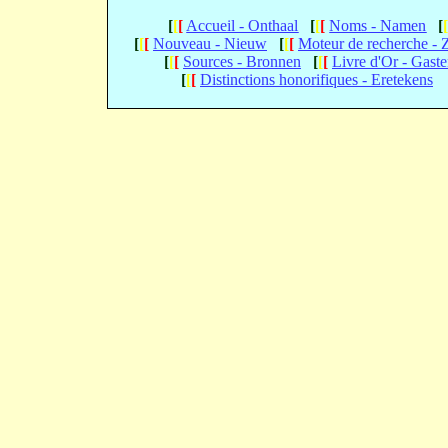
[
[
[
Accueil - Onthaal
[
[
[
Noms - Namen
[
[
[
[
Nouveau - Nieuw
[
[
[
Moteur de recherche -
[
[
[
Sources - Bronnen
[
[
[
Livre d'Or - Gast
[
[
[
Distinctions honorifiques - Eretekens