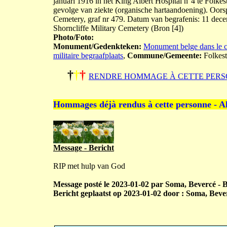
januari 1916 in het King Albert Hospital n°4 te Folk
gevolge van ziekte (organische hartaandoening). Oorsp
Cemetery, graf nr 479. Datum van begrafenis: 11 dece
Shorncliffe Military Cemetery (Bron [4])
Photo/Foto:
Monument/Gedenkteken:
Monument belge dans le ci
militaire begraafplaats
,
Commune/Gemeente:
Folkes
†
†
†
RENDRE HOMMAGE À CETTE PERS
Hommages déjà rendus à cette personne - A
Message - Bericht
RIP met hulp van God
Message posté le 2023-01-02 par Soma, Bevercé - B
Bericht geplaatst op 2023-01-02 door : Soma, Bever