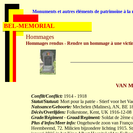
Monuments et autres éléments de patrimoine à la m
BEL-MEMORIAL
Hommages
Hommages rendus - Rendre un hommage à une victi
VAN M
Conflit/Conflict:
1914 - 1918
Statut/Statuut:
Mort pour la patrie - Stierf voor het V
Naissance/Geboorte:
Mechelen (Malines), AN, BE 1
Décès/Overlijden:
Folkestone, Kent, UK 1916-12-08
Grade/Régiment - Graad/Regiment:
Soldat de 2ème cl
Plus d'infos/Meer info:
Ongehuwde zoon van Françoi
Heembeemd, 72. Milicien bijzondere lichting 1915. 