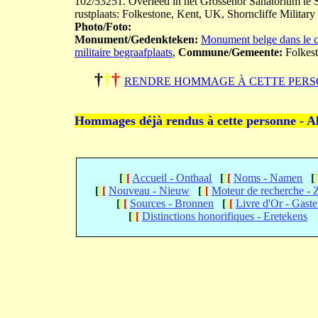
102/53251. Overleed in het Grossenor Sanatorium te S
rustplaats: Folkestone, Kent, UK, Shorncliffe Military
Photo/Foto:
Monument/Gedenkteken:
Monument belge dans le ci
militaire begraafplaats
,
Commune/Gemeente:
Folkes
†
†
†
RENDRE HOMMAGE À CETTE PERS
Hommages déjà rendus à cette personne - A
[
[
[
Accueil - Onthaal
[
[
[
Noms - Namen
[
[
[
[
Nouveau - Nieuw
[
[
[
Moteur de recherche -
[
[
[
Sources - Bronnen
[
[
[
Livre d'Or - Gast
[
[
[
Distinctions honorifiques - Eretekens