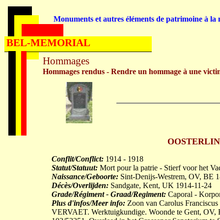
Monuments et autres éléments de patrimoine à la m
BEL-MEMORIAL
Hommages
Hommages rendus - Rendre un hommage à une victi
OOSTERLINCK
Conflit/Conflict:
1914 - 1918
Statut/Statuut:
Mort pour la patrie - Stierf voor het V
Naissance/Geboorte:
Sint-Denijs-Westrem, OV, BE 1
Décès/Overlijden:
Sandgate, Kent, UK 1914-11-24
Grade/Régiment - Graad/Regiment:
Caporal - Korpor
Plus d'infos/Meer info:
Zoon van Carolus Franciscu
VERVAET. Werktuigkundige. Woonde te Gent, OV, BE,