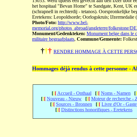
15033. Werd tijdens een gevecht aan den IJzer door 
het hospitaal "Bevan Home" te Sandgate, Kent, UK e
(schrapnell in rechterdij - tetanos). Oorspronkelijke b
Eretekens: Leopoldsorde; Oorlogskruis; IJzermedalie (
Photo/Foto:
http://www.bel-
memorial.org/photos_abroad/angleterre/folkeston
Monument/Gedenkteken:
Monument belge dans le ci
militaire begraafplaats
,
Commune/Gemeente:
Folkes
†
†
†
RENDRE HOMMAGE À CETTE PERS
Hommages déjà rendus à cette personne - A
[
[
[
Accueil - Onthaal
[
[
[
Noms - Namen
[
[
[
[
Nouveau - Nieuw
[
[
[
Moteur de recherche -
[
[
[
Sources - Bronnen
[
[
[
Livre d'Or - Gast
[
[
[
Distinctions honorifiques - Eretekens