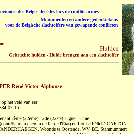
émoire des Belges décédés lors de conflits armés
Monumenten en andere gedenktekens
voor de Belgische slachtoffers van gewapende conflicten
me
Hulden
Gebrachte hulden - Hulde brengen aan een slachtoffer
R Réné Victor Alphonse
op het veld van eer
884-07-16
tenant 2ème (22ème) - 2de (22ste) Ligne - Linie
contrôleur au chemin de fer de l'État) en Louise Félicité CARTON
lina VANDERHAEGEN. Woonde te Oostende, WV, BE. Stamnummer: