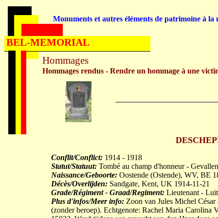
Monuments et autres éléments de patrimoine à la m
BEL-MEMORIAL
Hommages
Hommages rendus - Rendre un hommage à une victi
DESCHEPPE
Conflit/Conflict:
1914 - 1918
Statut/Statuut:
Tombé au champ d'honneur - Gevallen 
Naissance/Geboorte:
Oostende (Ostende), WV, BE 1
Décès/Overlijden:
Sandgate, Kent, UK 1914-11-21
Grade/Régiment - Graad/Regiment:
Lieutenant - Lui
Plus d'infos/Meer info:
Zoon van Jules Michel César (
(zonder beroep). Echtgenote: Rachel Maria Caro