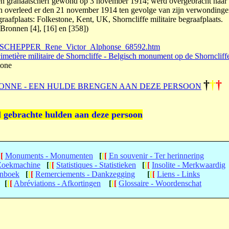
een granaatscherf gewond op 3 november 1914; werd overgebracht naar
n overleed er den 21 november 1914 ten gevolge van zijn verwonding
egraafplaats: Folkestone, Kent, UK, Shorncliffe militaire begraafplaats.
Bronnen [4], [16] en [358])
e/DESCHEPPER_Rene_Victor_Alphonse_68592.htm
metière militaire de Shorncliffe - Belgisch monument op de Shorncliff
tone
†
†
†
ONNE - EEN HULDE BRENGEN AAN DEZE PERSOON
l gebrachte hulden aan deze persoon
[
[
Monuments - Monumenten
[
[
[
En souvenir - Ter herinnering
 Zoekmachine
[
[
[
Statistiques - Statistieken
[
[
[
Insolite - Merkwaardig
enboek
[
[
[
Remerciements - Dankzegging
[
[
[
Liens - Links
[
[
[
Abréviations - Afkortingen
[
[
[
Glossaire - Woordenschat