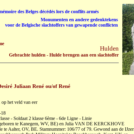
émoire des Belges décédés lors de conflits armés
Monumenten en andere gedenktekens
voor de Belgische slachtoffers van gewapende conflicten
me
Hulden
Gebrachte hulden - Hulde brengen aan een slachtoffer
iré Juliaan René ou/of René
op het veld van eer
-18
asse - Soldaat 2 klasse 6ème - 6de Ligne - Linie
r, geboren te Kanegem, WV, BE) en Julia VAN DE KERCKHOVE
de te Aalter, OV, BE. Stamnummer: 106/77 of 79. Gewond aan de IJzer