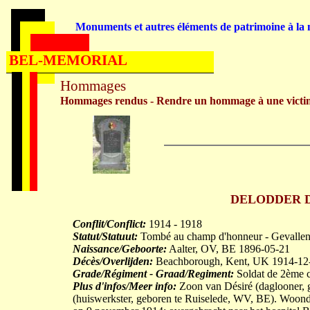
Monuments et autres éléments de patrimoine à la m
BEL-MEMORIAL
Hommages
Hommages rendus - Rendre un hommage à une victi
DELODDER Des
Conflit/Conflict:
1914 - 1918
Statut/Statuut:
Tombé au champ d'honneur - Gevallen 
Naissance/Geboorte:
Aalter, OV, BE 1896-05-21
Décès/Overlijden:
Beachborough, Kent, UK 1914-12
Grade/Régiment - Graad/Regiment:
Soldat de 2ème cl
Plus d'infos/Meer info:
Zoon van Désiré (dagloone
(huiswerkster, geboren te Ruiselede, WV, BE). Woon