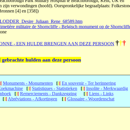
Beachborough Park Military Hospital te Beachborough, Kent, UK en
 zijn verwondingen (hoofd). Oorspronkelijke begraafplaats: Folkeston
Bronnen [4] en [358])
e/DELODDER_Desire_Juliaan_Rene_68589.htm
metière militaire de Shorncliffe - Belgisch monument op de Shorncliff
tone
†
†
†
ONNE - EEN HULDE BRENGEN AAN DEZE PERSOON
l gebrachte hulden aan deze persoon
[
[
Monuments - Monumenten
[
[
[
En souvenir - Ter herinnering
 Zoekmachine
[
[
[
Statistiques - Statistieken
[
[
[
Insolite - Merkwaardig
enboek
[
[
[
Remerciements - Dankzegging
[
[
[
Liens - Links
[
[
[
Abréviations - Afkortingen
[
[
[
Glossaire - Woordenschat