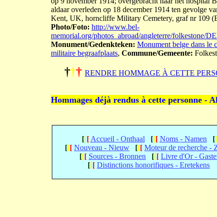
op 9 november 1914; overgebracht naar het hospital 
aldaar overleden op 18 december 1914 ten gevolge van
Kent, UK, horncliffe Military Cemetery, graf nr 109 (
Photo/Foto:
http://www.bel-
memorial.org/photos_abroad/angleterre/folkeston
Monument/Gedenkteken:
Monument belge dans le ci
militaire begraafplaats
,
Commune/Gemeente:
Folkes
†
†
†
RENDRE HOMMAGE À CETTE PERS
Hommages déjà rendus à cette personne - A
[
[
[
Accueil - Onthaal
[
[
[
Noms - Namen
[
[
[
[
Nouveau - Nieuw
[
[
[
Moteur de recherche -
[
[
[
Sources - Bronnen
[
[
[
Livre d'Or - Gast
[
[
[
Distinctions honorifiques - Eretekens