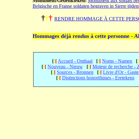
Monument/Gedenkteken:
Monument aux soldats belg
Belgische en Franse soldaten begraven in Sierre tijde
†
†
†
RENDRE HOMMAGE À CETTE PERS
Hommages déjà rendus à cette personne - A
[
[
[
Accueil - Onthaal
[
[
[
Noms - Namen
[
[
[
[
Nouveau - Nieuw
[
[
[
Moteur de recherche -
[
[
[
Sources - Bronnen
[
[
[
Livre d'Or - Gast
[
[
[
Distinctions honorifiques - Eretekens