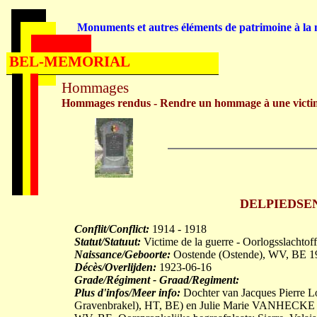
Monuments et autres éléments de patrimoine à la m
BEL-MEMORIAL
Hommages
Hommages rendus - Rendre un hommage à une victi
DELPIEDSENT
Conflit/Conflict:
1914 - 1918
Statut/Statuut:
Victime de la guerre - Oorlogsslachtoff
Naissance/Geboorte:
Oostende (Ostende), WV, BE 1
Décès/Overlijden:
1923-06-16
Grade/Régiment - Graad/Regiment:
Plus d'infos/Meer info:
Dochter van Jacques Pierre Lou
Gravenbrakel), HT, BE) en Julie Marie VANHECKE (z