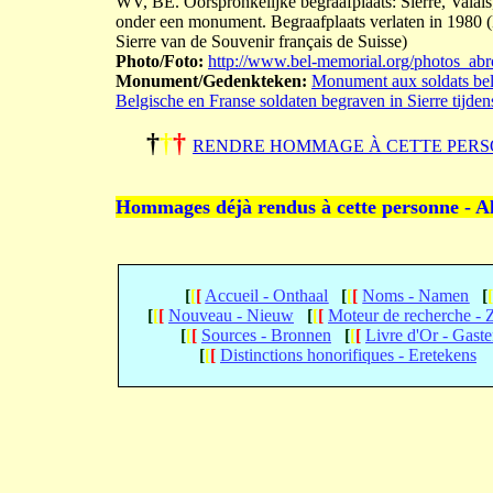
WV, BE. Oorspronkelijke begraafplaats: Sierre, Valais
onder een monument. Begraafplaats verlaten in 198
Sierre van de Souvenir français de Suisse)
Photo/Foto:
http://www.bel-memorial.org/photos_
Monument/Gedenkteken:
Monument aux soldats belg
Belgische en Franse soldaten begraven in Sierre tijde
†
†
†
RENDRE HOMMAGE À CETTE PERS
Hommages déjà rendus à cette personne - A
[
[
[
Accueil - Onthaal
[
[
[
Noms - Namen
[
[
[
[
Nouveau - Nieuw
[
[
[
Moteur de recherche -
[
[
[
Sources - Bronnen
[
[
[
Livre d'Or - Gast
[
[
[
Distinctions honorifiques - Eretekens