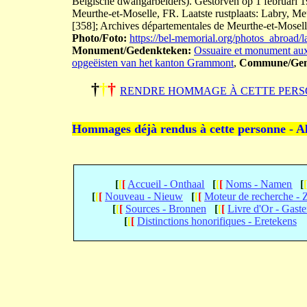
Belgische dwangarbeiders). Gestorven op 1 februari 19
Meurthe-et-Moselle, FR. Laatste rustplaats: Labry, Me
[358]; Archives départementales de Meurthe-et-Mosel
Photo/Foto:
https://bel-memorial.org/photos_abr
Monument/Gedenkteken:
Ossuaire et monument aux
opgeëisten van het kanton Grammont
,
Commune/Gem
†
†
†
RENDRE HOMMAGE À CETTE PERS
Hommages déjà rendus à cette personne - A
[
[
[
Accueil - Onthaal
[
[
[
Noms - Namen
[
[
[
[
Nouveau - Nieuw
[
[
[
Moteur de recherche -
[
[
[
Sources - Bronnen
[
[
[
Livre d'Or - Gast
[
[
[
Distinctions honorifiques - Eretekens