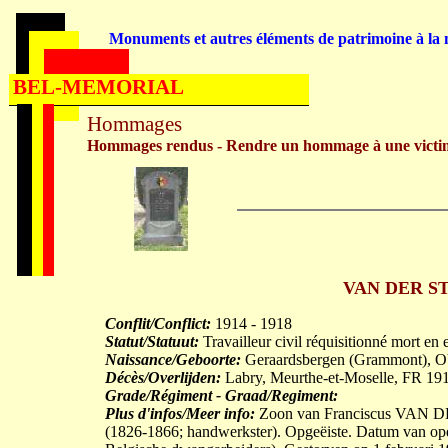
Monuments et autres éléments de patrimoine à la m
BEL-MEMORIAL
Hommages
Hommages rendus - Rendre un hommage à une victi
VAN DER STR
Conflit/Conflict:
1914 - 1918
Statut/Statuut:
Travailleur civil réquisitionné mort en 
Naissance/Geboorte:
Geraardsbergen (Grammont), O
Décès/Overlijden:
Labry, Meurthe-et-Moselle, FR 19
Grade/Régiment - Graad/Regiment:
Plus d'infos/Meer info:
Zoon van Franciscus VAN 
(1826-1866; handwerkster). Opgeëiste. Datum van opei