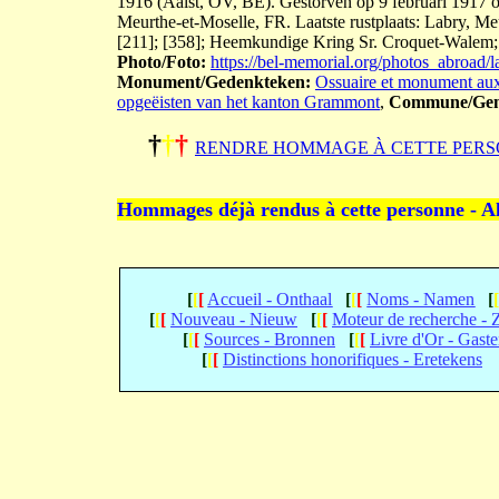
1916 (Aalst, OV, BE). Gestorven op 9 februari 1917 om
Meurthe-et-Moselle, FR. Laatste rustplaats: Labry, Me
[211]; [358]; Heemkundige Kring Sr. Croquet-Walem;
Photo/Foto:
https://bel-memorial.org/photos_abroa
Monument/Gedenkteken:
Ossuaire et monument aux
opgeëisten van het kanton Grammont
,
Commune/Gem
†
†
†
RENDRE HOMMAGE À CETTE PERS
Hommages déjà rendus à cette personne - A
[
[
[
Accueil - Onthaal
[
[
[
Noms - Namen
[
[
[
[
Nouveau - Nieuw
[
[
[
Moteur de recherche -
[
[
[
Sources - Bronnen
[
[
[
Livre d'Or - Gast
[
[
[
Distinctions honorifiques - Eretekens