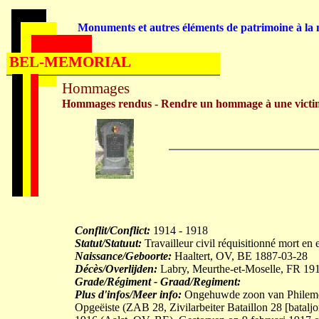
Monuments et autres éléments de patrimoine à la m
BEL-MEMORIAL
Hommages
Hommages rendus - Rendre un hommage à une victi
Conflit/Conflict:
1914 - 1918
Statut/Statuut:
Travailleur civil réquisitionné mort en 
Naissance/Geboorte:
Haaltert, OV, BE 1887-03-28
Décès/Overlijden:
Labry, Meurthe-et-Moselle, FR 19
Grade/Régiment - Graad/Regiment:
Plus d'infos/Meer info:
Ongehuwde zoon van Philemo
Opgeëiste (ZAB 28, Zivilarbeiter Bataillon 28 [batal