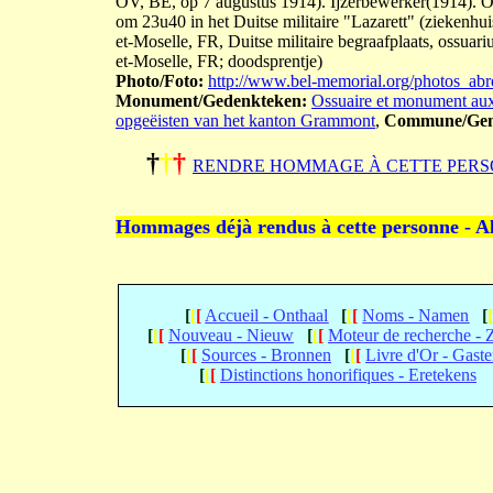
OV, BE, op 7 augustus 1914). Ijzerbewerker(1914). O
om 23u40 in het Duitse militaire "Lazarett" (ziekenhui
et-Moselle, FR, Duitse militaire begraafplaats, ossua
et-Moselle, FR; doodsprentje)
Photo/Foto:
http://www.bel-memorial.org/photos_a
Monument/Gedenkteken:
Ossuaire et monument aux
opgeëisten van het kanton Grammont
,
Commune/Gem
†
†
†
RENDRE HOMMAGE À CETTE PERS
Hommages déjà rendus à cette personne - A
[
[
[
Accueil - Onthaal
[
[
[
Noms - Namen
[
[
[
[
Nouveau - Nieuw
[
[
[
Moteur de recherche -
[
[
[
Sources - Bronnen
[
[
[
Livre d'Or - Gast
[
[
[
Distinctions honorifiques - Eretekens