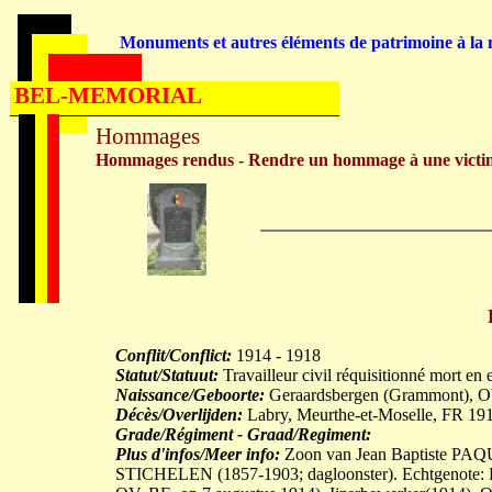
Monuments et autres éléments de patrimoine à la m
BEL-MEMORIAL
Hommages
Hommages rendus - Rendre un hommage à une victi
Conflit/Conflict:
1914 - 1918
Statut/Statuut:
Travailleur civil réquisitionné mort en 
Naissance/Geboorte:
Geraardsbergen (Grammont), O
Décès/Overlijden:
Labry, Meurthe-et-Moselle, FR 19
Grade/Régiment - Graad/Regiment:
Plus d'infos/Meer info:
Zoon van Jean Baptiste PAQ
STICHELEN (1857-1903; dagloonster). Echtgenote: 