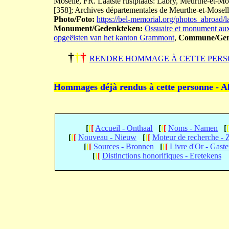
Moselle, FR. Laatste rustplaats: Labry, Meurthe-et-Mos
[358]; Archives départementales de Meurthe-et-Mosel
Photo/Foto:
https://bel-memorial.org/photos_abro
Monument/Gedenkteken:
Ossuaire et monument aux
opgeëisten van het kanton Grammont
,
Commune/Gem
†
†
†
RENDRE HOMMAGE À CETTE PERS
Hommages déjà rendus à cette personne - A
[
[
[
Accueil - Onthaal
[
[
[
Noms - Namen
[
[
[
[
Nouveau - Nieuw
[
[
[
Moteur de recherche -
[
[
[
Sources - Bronnen
[
[
[
Livre d'Or - Gast
[
[
[
Distinctions honorifiques - Eretekens