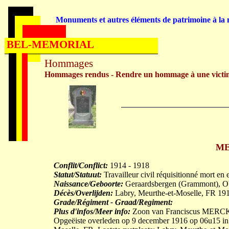
Monuments et autres éléments de patrimoine à la m
BEL-MEMORIAL
Hommages
Hommages rendus - Rendre un hommage à une victi
ME
Conflit/Conflict:
1914 - 1918
Statut/Statuut:
Travailleur civil réquisitionné mort en 
Naissance/Geboorte:
Geraardsbergen (Grammont), O
Décès/Overlijden:
Labry, Meurthe-et-Moselle, FR 19
Grade/Régiment - Graad/Regiment:
Plus d'infos/Meer info:
Zoon van Franciscus MERCK
Opgeëiste overleden op 9 december 1916 op 06u15 in he