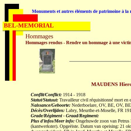
Monuments et autres éléments de patrimoine à la m
BEL-MEMORIAL
Hommages
Hommages rendus - Rendre un hommage à une victi
MAUDENS Hieron
Conflit/Conflict:
1914 - 1918
Statut/Statuut:
Travailleur civil réquisitionné mort en 
Naissance/Geboorte:
Nederboelare, OV, BE, OV, BE
Décès/Overlijden:
Labry, Meurthe-et-Moselle, FR 19
Grade/Régiment - Graad/Regiment:
Plus d'infos/Meer info:
Ongehuwde zoon van Petr
(kantwerkster). Opgeëiste. Datum van opeising: 21 okt