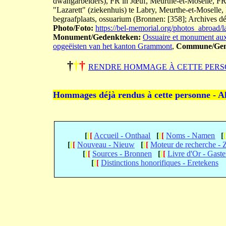
dwangarbeiders), FR in Jœuf, Meurthe-et-Moselle, FR.
"Lazarett" (ziekenhuis) te Labry, Meurthe-et-Moselle, 
begraafplaats, ossuarium (Bronnen: [358]; Archives d
Photo/Foto:
https://bel-memorial.org/photos_abr
Monument/Gedenkteken:
Ossuaire et monument aux
opgeëisten van het kanton Grammont
,
Commune/Gem
†
†
†
RENDRE HOMMAGE À CETTE PERS
Hommages déjà rendus à cette personne - A
[
[
[
Accueil - Onthaal
[
[
[
Noms - Namen
[
[
[
[
Nouveau - Nieuw
[
[
[
Moteur de recherche -
[
[
[
Sources - Bronnen
[
[
[
Livre d'Or - Gast
[
[
[
Distinctions honorifiques - Eretekens