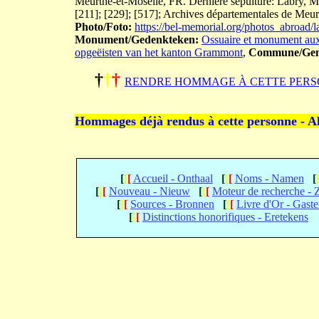
Meurthe-et-Moselle, FR. Dernière sépulture: Labry, Me
[211]; [229]; [517]; Archives départementales de Meu
Photo/Foto:
https://bel-memorial.org/photos_abr
Monument/Gedenkteken:
Ossuaire et monument aux
opgeëisten van het kanton Grammont
,
Commune/Gem
†
†
†
RENDRE HOMMAGE À CETTE PERS
Hommages déjà rendus à cette personne - A
[
[
[
Accueil - Onthaal
[
[
[
Noms - Namen
[
[
[
[
Nouveau - Nieuw
[
[
[
Moteur de recherche -
[
[
[
Sources - Bronnen
[
[
[
Livre d'Or - Gast
[
[
[
Distinctions honorifiques - Eretekens