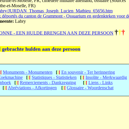
urthe-et-Moselle, FR, cimetière militaire allemand, ossuaire (Sources
rthe-et-Moselle, FR)
oad/labry/JURDAN_Thomas_Joseph_Lucien_Mathieu_65656.htm
 déportés du canton de Grammont - Ossuarium en gedenkteken voor d
eente:
Labry
†
†
†
ONNE - EEN HULDE BRENGEN AAN DEZE PERSOON
l gebrachte hulden aan deze persoon
[
[
Monuments - Monumenten
[
[
[
En souvenir - Ter herinnering
 Zoekmachine
[
[
[
Statistiques - Statistieken
[
[
[
Insolite - Merkwaardig
enboek
[
[
[
Remerciements - Dankzegging
[
[
[
Liens - Links
[
[
[
Abréviations - Afkortingen
[
[
[
Glossaire - Woordenschat