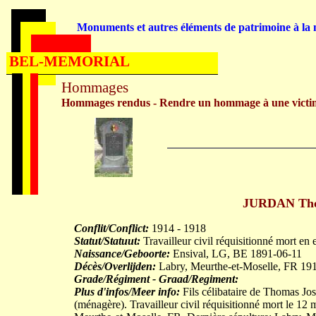
Monuments et autres éléments de patrimoine à la m
BEL-MEMORIAL
Hommages
Hommages rendus - Rendre un hommage à une victi
JURDAN Thom
Conflit/Conflict:
1914 - 1918
Statut/Statuut:
Travailleur civil réquisitionné mort en 
Naissance/Geboorte:
Ensival, LG, BE 1891-06-11
Décès/Overlijden:
Labry, Meurthe-et-Moselle, FR 19
Grade/Régiment - Graad/Regiment:
Plus d'infos/Meer info:
Fils célibataire de Thomas 
(ménagère). Travailleur civil réquisitionné mort le 12