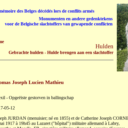
émoire des Belges décédés lors de conflits armés
Monumenten en andere gedenktekens
voor de Belgische slachtoffers van gewapende conflicten
me
Hulden
Gebrachte hulden - Hulde brengen aan een slachtoffer
as Joseph Lucien Mathieu
exil - Opgeëiste gestorven in ballingschap
17-05-12
Joseph JURDAN (menuisier; né en 1855) et de Catherine Joseph CORN
 mai 1917 à 19h45 au Lazaret ("hôpital") militaire allemand à Labry,