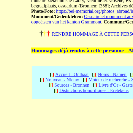
militaire ziekenhuis te Labry, Meurthe-et-Moselle, FR.
begraafplaats, ossuarium (Bronnen: [358]; Archives d
Photo/Foto:
https://bel-memorial.org/photos_abr
Monument/Gedenkteken:
Ossuaire et monument aux
opgeëisten van het kanton Grammont
,
Commune/Gem
†
†
†
RENDRE HOMMAGE À CETTE PERS
Hommages déjà rendus à cette personne - A
[
[
[
Accueil - Onthaal
[
[
[
Noms - Namen
[
[
[
[
Nouveau - Nieuw
[
[
[
Moteur de recherche -
[
[
[
Sources - Bronnen
[
[
[
Livre d'Or - Gast
[
[
[
Distinctions honorifiques - Eretekens