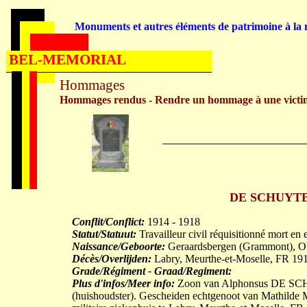
Monuments et autres éléments de patrimoine à la m
BEL-MEMORIAL
Hommages
Hommages rendus - Rendre un hommage à une victi
DE SCHUYTEN
Conflit/Conflict:
1914 - 1918
Statut/Statuut:
Travailleur civil réquisitionné mort en 
Naissance/Geboorte:
Geraardsbergen (Grammont), O
Décès/Overlijden:
Labry, Meurthe-et-Moselle, FR 19
Grade/Régiment - Graad/Regiment:
Plus d'infos/Meer info:
Zoon van Alphonsus DE SC
(huishoudster). Gescheiden echtgenoot van Mathilde