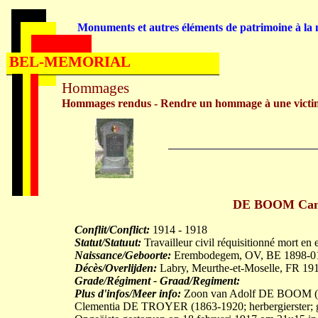
Monuments et autres éléments de patrimoine à la m
BEL-MEMORIAL
Hommages
Hommages rendus - Rendre un hommage à une victi
DE BOOM Camil
Conflit/Conflict:
1914 - 1918
Statut/Statuut:
Travailleur civil réquisitionné mort en 
Naissance/Geboorte:
Erembodegem, OV, BE 1898-0
Décès/Overlijden:
Labry, Meurthe-et-Moselle, FR 19
Grade/Régiment - Graad/Regiment:
Plus d'infos/Meer info:
Zoon van Adolf DE BOOM (18
Clementia DE TROYER (1863-1920; herbergierster;