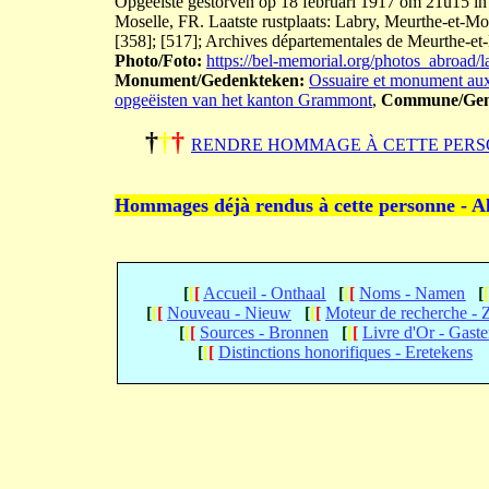
Opgeëiste gestorven op 18 februari 1917 om 21u15 in h
Moselle, FR. Laatste rustplaats: Labry, Meurthe-et-Mos
[358]; [517]; Archives départementales de Meurthe-et
Photo/Foto:
https://bel-memorial.org/photos_abro
Monument/Gedenkteken:
Ossuaire et monument aux
opgeëisten van het kanton Grammont
,
Commune/Gem
†
†
†
RENDRE HOMMAGE À CETTE PERS
Hommages déjà rendus à cette personne - A
[
[
[
Accueil - Onthaal
[
[
[
Noms - Namen
[
[
[
[
Nouveau - Nieuw
[
[
[
Moteur de recherche -
[
[
[
Sources - Bronnen
[
[
[
Livre d'Or - Gast
[
[
[
Distinctions honorifiques - Eretekens