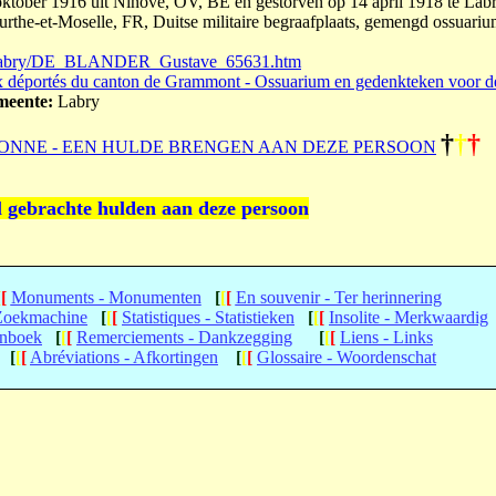
tober 1916 uit Ninove, OV, BE en gestorven op 14 april 1918 te Labr
urthe-et-Moselle, FR, Duitse militaire begraafplaats, gemengd ossuari
oad/labry/DE_BLANDER_Gustave_65631.htm
 déportés du canton de Grammont - Ossuarium en gedenkteken voor d
eente:
Labry
†
†
†
ONNE - EEN HULDE BRENGEN AAN DEZE PERSOON
l gebrachte hulden aan deze persoon
[
[
Monuments - Monumenten
[
[
[
En souvenir - Ter herinnering
 Zoekmachine
[
[
[
Statistiques - Statistieken
[
[
[
Insolite - Merkwaardig
enboek
[
[
[
Remerciements - Dankzegging
[
[
[
Liens - Links
[
[
[
Abréviations - Afkortingen
[
[
[
Glossaire - Woordenschat