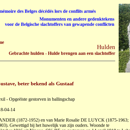
émoire des Belges décédés lors de conflits armés
Monumenten en andere gedenktekens
voor de Belgische slachtoffers van gewapende conflicten
me
Hulden
Gebrachte hulden - Hulde brengen aan een slachtoffer
ave, beter bekend als Gustaaf
exil - Opgeëiste gestorven in ballingschap
18-04-14
LANDER (1872-1952) en van Marie Rosalie DE LUYCK (1875-1963;
903). Gewettigd bij het huwelijk van zijn ouders. Woonde te