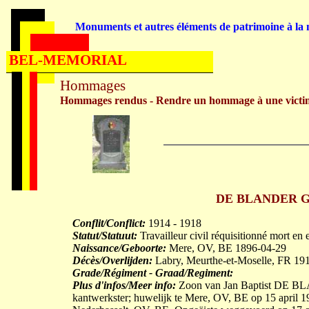
Monuments et autres éléments de patrimoine à la m
BEL-MEMORIAL
Hommages
Hommages rendus - Rendre un hommage à une victi
DE BLANDER Gust
Conflit/Conflict:
1914 - 1918
Statut/Statuut:
Travailleur civil réquisitionné mort en 
Naissance/Geboorte:
Mere, OV, BE 1896-04-29
Décès/Overlijden:
Labry, Meurthe-et-Moselle, FR 19
Grade/Régiment - Graad/Regiment:
Plus d'infos/Meer info:
Zoon van Jan Baptist DE B
kantwerkster; huwelijk te Mere, OV, BE op 15 april 1