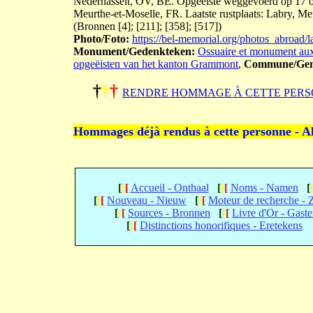
Nederhasselt, OV, BE. Opgeëiste weggevoerd op 17 ok
Meurthe-et-Moselle, FR. Laatste rustplaats: Labry, Me
(Bronnen [4]; [211]; [358]; [517])
Photo/Foto:
https://bel-memorial.org/photos_abr
Monument/Gedenkteken:
Ossuaire et monument aux
opgeëisten van het kanton Grammont
,
Commune/Gem
†
†
†
RENDRE HOMMAGE À CETTE PERS
Hommages déjà rendus à cette personne - A
[
[
[
Accueil - Onthaal
[
[
[
Noms - Namen
[
[
[
[
Nouveau - Nieuw
[
[
[
Moteur de recherche -
[
[
[
Sources - Bronnen
[
[
[
Livre d'Or - Gast
[
[
[
Distinctions honorifiques - Eretekens