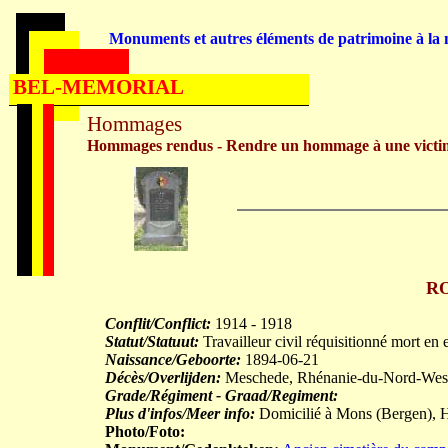
Monuments et autres éléments de patrimoine à la m
BEL-MEMORIAL
Hommages
Hommages rendus - Rendre un hommage à une victi
RO
Conflit/Conflict:
1914 - 1918
Statut/Statuut:
Travailleur civil réquisitionné mort en 
Naissance/Geboorte:
1894-06-21
Décès/Overlijden:
Meschede, Rhénanie-du-Nord-Westp
Grade/Régiment - Graad/Regiment:
Plus d'infos/Meer info:
Domicilié à Mons (Bergen), 
Photo/Foto: