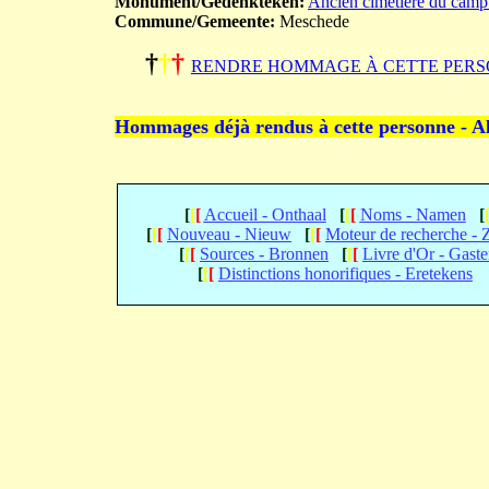
Monument/Gedenkteken:
Ancien cimetière du camp
Commune/Gemeente:
Meschede
†
†
†
RENDRE HOMMAGE À CETTE PERS
Hommages déjà rendus à cette personne - A
[
[
[
Accueil - Onthaal
[
[
[
Noms - Namen
[
[
[
[
Nouveau - Nieuw
[
[
[
Moteur de recherche -
[
[
[
Sources - Bronnen
[
[
[
Livre d'Or - Gast
[
[
[
Distinctions honorifiques - Eretekens