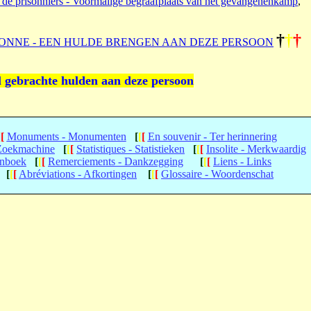
 de prisonniers - Voormalige begraafplaats van het gevangenenkamp
,
†
†
†
ONNE - EEN HULDE BRENGEN AAN DEZE PERSOON
l gebrachte hulden aan deze persoon
[
[
Monuments - Monumenten
[
[
[
En souvenir - Ter herinnering
 Zoekmachine
[
[
[
Statistiques - Statistieken
[
[
[
Insolite - Merkwaardig
enboek
[
[
[
Remerciements - Dankzegging
[
[
[
Liens - Links
[
[
[
Abréviations - Afkortingen
[
[
[
Glossaire - Woordenschat