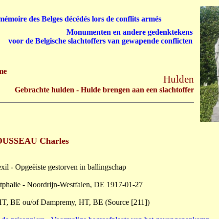
émoire des Belges décédés lors de conflits armés
Monumenten en andere gedenktekens
voor de Belgische slachtoffers van gewapende conflicten
me
Hulden
Gebrachte hulden - Hulde brengen aan een slachtoffer
USSEAU Charles
exil - Opgeëiste gestorven in ballingschap
halie - Noordrijn-Westfalen, DE 1917-01-27
HT, BE ou/of Dampremy, HT, BE (Source [211])