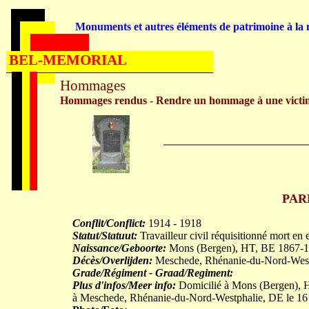
Monuments et autres éléments de patrimoine à la m
BEL-MEMORIAL
Hommages
Hommages rendus - Rendre un hommage à une victi
PARE
Conflit/Conflict:
1914 - 1918
Statut/Statuut:
Travailleur civil réquisitionné mort en 
Naissance/Geboorte:
Mons (Bergen), HT, BE 1867-1
Décès/Overlijden:
Meschede, Rhénanie-du-Nord-Westp
Grade/Régiment - Graad/Regiment:
Plus d'infos/Meer info:
Domicilié à Mons (Bergen), HT
à Meschede, Rhénanie-du-Nord-Westphalie, DE le 16 n