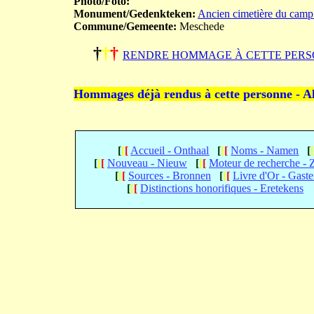
Photo/Foto:
Monument/Gedenkteken:
Ancien cimetière du camp
Commune/Gemeente:
Meschede
†
†
†
RENDRE HOMMAGE À CETTE PERS
Hommages déjà rendus à cette personne - A
[
[
[
Accueil - Onthaal
[
[
[
Noms - Namen
[
[
[
[
Nouveau - Nieuw
[
[
[
Moteur de recherche -
[
[
[
Sources - Bronnen
[
[
[
Livre d'Or - Gast
[
[
[
Distinctions honorifiques - Eretekens