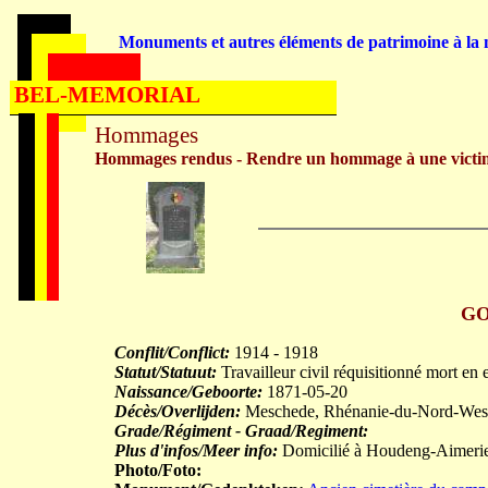
Monuments et autres éléments de patrimoine à la m
BEL-MEMORIAL
Hommages
Hommages rendus - Rendre un hommage à une victi
GO
Conflit/Conflict:
1914 - 1918
Statut/Statuut:
Travailleur civil réquisitionné mort en 
Naissance/Geboorte:
1871-05-20
Décès/Overlijden:
Meschede, Rhénanie-du-Nord-Westp
Grade/Régiment - Graad/Regiment:
Plus d'infos/Meer info:
Domicilié à Houdeng-Aimerie
Photo/Foto: