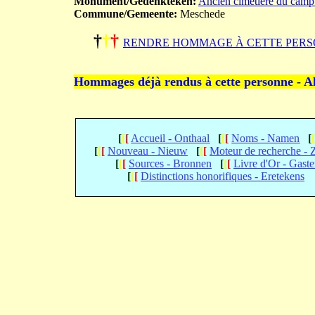
Monument/Gedenkteken:
Ancien cimetière du camp
Commune/Gemeente:
Meschede
†
†
†
RENDRE HOMMAGE À CETTE PERS
Hommages déjà rendus à cette personne - A
[
[
[
Accueil - Onthaal
[
[
[
Noms - Namen
[
[
[
[
Nouveau - Nieuw
[
[
[
Moteur de recherche -
[
[
[
Sources - Bronnen
[
[
[
Livre d'Or - Gast
[
[
[
Distinctions honorifiques - Eretekens