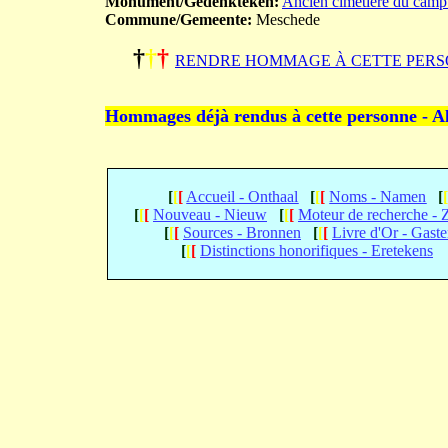
Monument/Gedenkteken:
Ancien cimetière du camp
Commune/Gemeente:
Meschede
†
†
†
RENDRE HOMMAGE À CETTE PERS
Hommages déjà rendus à cette personne - A
[
[
[
Accueil - Onthaal
[
[
[
Noms - Namen
[
[
[
[
Nouveau - Nieuw
[
[
[
Moteur de recherche -
[
[
[
Sources - Bronnen
[
[
[
Livre d'Or - Gast
[
[
[
Distinctions honorifiques - Eretekens