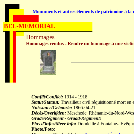
Monuments et autres éléments de patrimoine à la m
BEL-MEMORIAL
Hommages
Hommages rendus - Rendre un hommage à une victi
Conflit/Conflict:
1914 - 1918
Statut/Statuut:
Travailleur civil réquisitionné mort en 
Naissance/Geboorte:
1866-04-21
Décès/Overlijden:
Meschede, Rhénanie-du-Nord-Westp
Grade/Régiment - Graad/Regiment:
Plus d'infos/Meer info:
Domicilié à Fontaine-l'Evêqu
Photo/Foto: