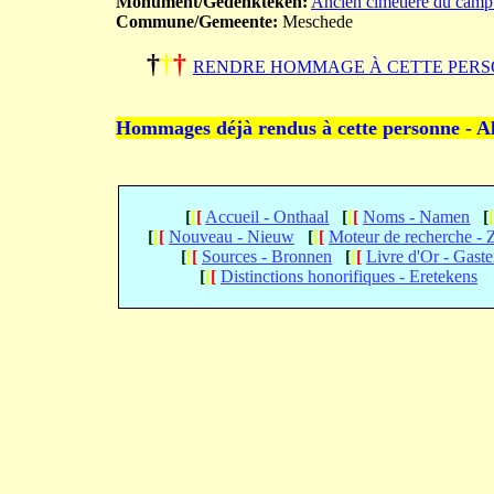
Monument/Gedenkteken:
Ancien cimetière du camp
Commune/Gemeente:
Meschede
†
†
†
RENDRE HOMMAGE À CETTE PERS
Hommages déjà rendus à cette personne - A
[
[
[
Accueil - Onthaal
[
[
[
Noms - Namen
[
[
[
[
Nouveau - Nieuw
[
[
[
Moteur de recherche -
[
[
[
Sources - Bronnen
[
[
[
Livre d'Or - Gast
[
[
[
Distinctions honorifiques - Eretekens