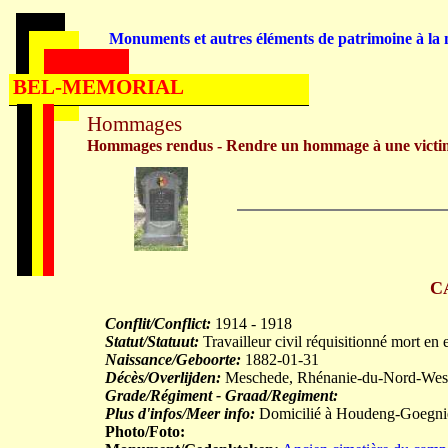
Monuments et autres éléments de patrimoine à la m
BEL-MEMORIAL
Hommages
Hommages rendus - Rendre un hommage à une victi
C
Conflit/Conflict:
1914 - 1918
Statut/Statuut:
Travailleur civil réquisitionné mort en 
Naissance/Geboorte:
1882-01-31
Décès/Overlijden:
Meschede, Rhénanie-du-Nord-Westp
Grade/Régiment - Graad/Regiment:
Plus d'infos/Meer info:
Domicilié à Houdeng-Goegnie
Photo/Foto: