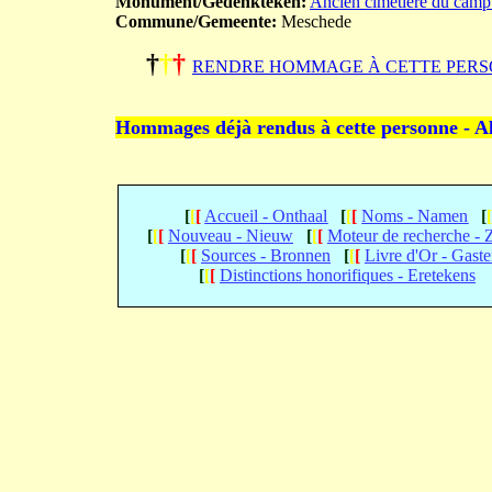
Monument/Gedenkteken:
Ancien cimetière du camp
Commune/Gemeente:
Meschede
†
†
†
RENDRE HOMMAGE À CETTE PERS
Hommages déjà rendus à cette personne - A
[
[
[
Accueil - Onthaal
[
[
[
Noms - Namen
[
[
[
[
Nouveau - Nieuw
[
[
[
Moteur de recherche -
[
[
[
Sources - Bronnen
[
[
[
Livre d'Or - Gast
[
[
[
Distinctions honorifiques - Eretekens