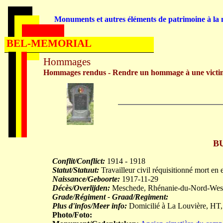
Monuments et autres éléments de patrimoine à la m
BEL-MEMORIAL
Hommages
Hommages rendus - Rendre un hommage à une victi
B
Conflit/Conflict:
1914 - 1918
Statut/Statuut:
Travailleur civil réquisitionné mort en 
Naissance/Geboorte:
1917-11-29
Décès/Overlijden:
Meschede, Rhénanie-du-Nord-Westp
Grade/Régiment - Graad/Regiment:
Plus d'infos/Meer info:
Domicilié à La Louvière, HT,
Photo/Foto: