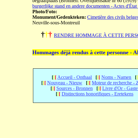
begraafplaats (Bronnen: Overlijdensakte nr 60 (1919)
burgerlijke stand en andere documenten - Actes d'État 
Photo/Foto:
Monument/Gedenkteken:
Cimetière des civils belge
Neuville-sous-Montreuil
†
†
†
RENDRE HOMMAGE À CETTE PERS
Hommages déjà rendus à cette personne - A
[
[
[
Accueil - Onthaal
[
[
[
Noms - Namen
[
[
[
[
Nouveau - Nieuw
[
[
[
Moteur de recherche -
[
[
[
Sources - Bronnen
[
[
[
Livre d'Or - Gast
[
[
[
Distinctions honorifiques - Eretekens