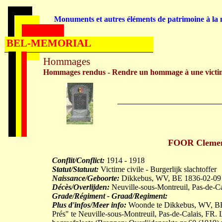
Monuments et autres éléments de patrimoine à la m
BEL-MEMORIAL
Hommages
Hommages rendus - Rendre un hommage à une victi
FOOR Clement
Conflit/Conflict:
1914 - 1918
Statut/Statuut:
Victime civile - Burgerlijk slachtoffer
Naissance/Geboorte:
Dikkebus, WV, BE 1836-02-09
Décès/Overlijden:
Neuville-sous-Montreuil, Pas-de-C
Grade/Régiment - Graad/Regiment:
Plus d'infos/Meer info:
Woonde te Dikkebus, WV, BE. 
Prés" te Neuville-sous-Montreuil, Pas-de-Calais, FR. L