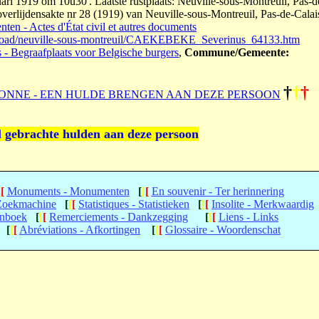
ari 1919 om 10u30'. Laatste rustplaats: Neuville-sous-Montreuil, Pas-d
overlijdensakte nr 28 (1919) van Neuville-sous-Montreuil, Pas-de-Calai
ten - Actes d'État civil et autres documents
broad/neuville-sous-montreuil/CAEKEBEKE_Severinus_64133.htm
s - Begraafplaats voor Belgische burgers
,
Commune/Gemeente:
†
†
†
ONNE - EEN HULDE BRENGEN AAN DEZE PERSOON
l gebrachte hulden aan deze persoon
[
[
Monuments - Monumenten
[
[
[
En souvenir - Ter herinnering
 Zoekmachine
[
[
[
Statistiques - Statistieken
[
[
[
Insolite - Merkwaardig
enboek
[
[
[
Remerciements - Dankzegging
[
[
[
Liens - Links
[
[
[
Abréviations - Afkortingen
[
[
[
Glossaire - Woordenschat