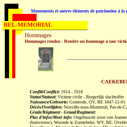
Monuments et autres éléments de patrimoine à la m
BEL-MEMORIAL
Hommages
Hommages rendus - Rendre un hommage à une victi
CAEKEBEKE
Conflit/Conflict:
1914 - 1918
Statut/Statuut:
Victime civile - Burgerlijk slachtoffer
Naissance/Geboorte:
Gontrode, OV, BE 1847-12-01
Décès/Overlijden:
Neuville-sous-Montreuil, Pas-de-C
Grade/Régiment - Graad/Regiment:
Plus d'infos/Meer info:
Ongehuwde zoon van Joanne
(huisvrouw). Woonde te Zonnebeke, WV, BE. Overleed