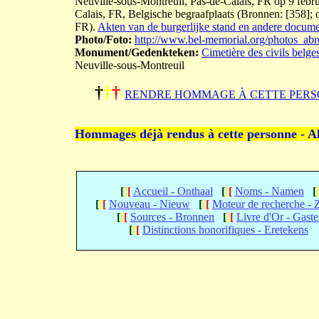
Neuville-sous-Montreuil, Pas-de-Calais, FR op 9 febru
Calais, FR, Belgische begraafplaats (Bronnen: [358]; 
FR).
Akten van de burgerlijke stand en andere documen
Photo/Foto:
http://www.bel-memorial.org/photos_a
Monument/Gedenkteken:
Cimetière des civils belge
Neuville-sous-Montreuil
†
†
†
RENDRE HOMMAGE À CETTE PERS
Hommages déjà rendus à cette personne - A
[
[
[
Accueil - Onthaal
[
[
[
Noms - Namen
[
[
[
[
Nouveau - Nieuw
[
[
[
Moteur de recherche -
[
[
[
Sources - Bronnen
[
[
[
Livre d'Or - Gast
[
[
[
Distinctions honorifiques - Eretekens