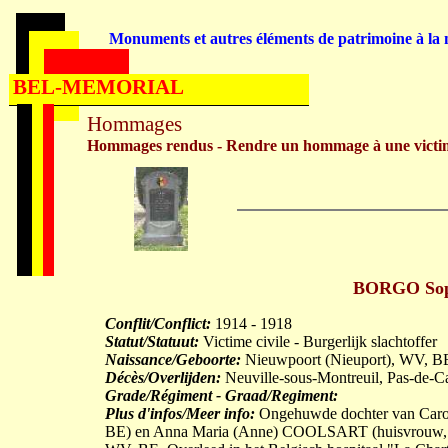
Monuments et autres éléments de patrimoine à la m
BEL-MEMORIAL
Hommages
Hommages rendus - Rendre un hommage à une victi
BORGO Soph
Conflit/Conflict:
1914 - 1918
Statut/Statuut:
Victime civile - Burgerlijk slachtoffer
Naissance/Geboorte:
Nieuwpoort (Nieuport), WV, B
Décès/Overlijden:
Neuville-sous-Montreuil, Pas-de-C
Grade/Régiment - Graad/Regiment:
Plus d'infos/Meer info:
Ongehuwde dochter van Carolu
BE) en Anna Maria (Anne) COOLSART (huisvrouw, g