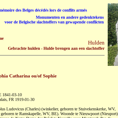
émoire des Belges décédés lors de conflits armés
Monumenten en andere gedenktekens
voor de Belgische slachtoffers van gewapende conflicten
me
Hulden
Gebrachte hulden - Hulde brengen aan een slachtoffer
ia Catharina ou/of Sophie
E 1841-03-10
alais, FR 1919-01-30
s Ludovicus (Charles) (winkelier, geboren te Stuivekenskerke, WV,
eboren te Ramskapelle, WV, BE). Woonde te Nieuwpoort (Nieuport)