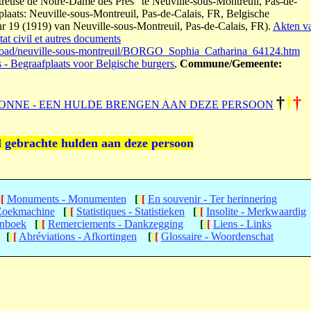
reuse de Notre-Dame des Prés" te Neuville-sous-Montreuil, Pas-de-
plaats: Neuville-sous-Montreuil, Pas-de-Calais, FR, Belgische
 nr 19 (1919) van Neuville-sous-Montreuil, Pas-de-Calais, FR).
Akten v
at civil et autres documents
broad/neuville-sous-montreuil/BORGO_Sophia_Catharina_64124.htm
s - Begraafplaats voor Belgische burgers
,
Commune/Gemeente:
†
†
†
ONNE - EEN HULDE BRENGEN AAN DEZE PERSOON
l gebrachte hulden aan deze persoon
[
[
Monuments - Monumenten
[
[
[
En souvenir - Ter herinnering
 Zoekmachine
[
[
[
Statistiques - Statistieken
[
[
[
Insolite - Merkwaardig
enboek
[
[
[
Remerciements - Dankzegging
[
[
[
Liens - Links
[
[
[
Abréviations - Afkortingen
[
[
[
Glossaire - Woordenschat