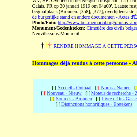
WV, BE. Overleed in het Belgisch hospitaal "La Chart
Calais, FR op 30 januari 1919 om 04u00'. Laatste rust
begraafplaats (Bronnen: [358]; [377]; overlijdensakte
de burgerlijke stand en andere documenten - Actes d'Ét
Photo/Foto:
http://www.bel-memorial.org/photos_a
Monument/Gedenkteken:
Cimetière des civils belge
Neuville-sous-Montreuil
†
†
†
RENDRE HOMMAGE À CETTE PERS
Hommages déjà rendus à cette personne - A
[
[
[
Accueil - Onthaal
[
[
[
Noms - Namen
[
[
[
[
Nouveau - Nieuw
[
[
[
Moteur de recherche -
[
[
[
Sources - Bronnen
[
[
[
Livre d'Or - Gast
[
[
[
Distinctions honorifiques - Eretekens