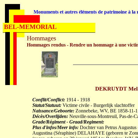
Monuments et autres éléments de patrimoine à la m
BEL-MEMORIAL
Hommages
Hommages rendus - Rendre un hommage à une victi
DEKRUYDT Melani
Conflit/Conflict:
1914 - 1918
Statut/Statuut:
Victime civile - Burgerlijk slachtoffer
Naissance/Geboorte:
Zonnebeke, WV, BE 1858-11-1
Décès/Overlijden:
Neuville-sous-Montreuil, Pas-de-C
Grade/Régiment - Graad/Regiment:
Plus d'infos/Meer info:
Dochter van Petrus Augustus 
Augustina (Séraphine) DELAHAYE (geboren te Zonn