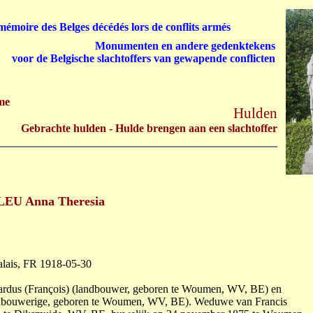
émoire des Belges décédés lors de conflits armés
Monumenten en andere gedenktekens
voor de Belgische slachtoffers van gewapende conflicten
me
Hulden
Gebrachte hulden - Hulde brengen aan een slachtoffer
EU Anna Theresia
alais, FR 1918-05-30
ardus (François) (landbouwer, geboren te Woumen, WV, BE) en
dbouwerige, geboren te Woumen, WV, BE). Weduwe van Francis