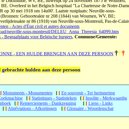
 te Diksmuide, WV, BE, huwelijk op 24 november 1875 te Woumen,
E. Overleed in het Belgisch hospitaal "La Chartreuse de Notre-Dam
FR op 30 mei 1918 om 14u00'. Laatste rustplaats: Neuville-sous-
ats (Bronnen: Geboorteakte nr 208 (1844) van Woumen, WV, BE;
rlijdensakte nr 86 (1918) van Neuville-sous-Montreuil, Pas-de-Calais
ten - Actes d'État civil et autres documents
broad/neuville-sous-montreuil/DELEU_Anna_Theresia_64099.htm
s - Begraafplaats voor Belgische burgers
,
Commune/Gemeente:
†
†
†
ONNE - EEN HULDE BRENGEN AAN DEZE PERSOON
l gebrachte hulden aan deze persoon
[
[
Monuments - Monumenten
[
[
[
En souvenir - Ter herinnering
 Zoekmachine
[
[
[
Statistiques - Statistieken
[
[
[
Insolite - Merkwaardig
enboek
[
[
[
Remerciements - Dankzegging
[
[
[
Liens - Links
[
[
[
Abréviations - Afkortingen
[
[
[
Glossaire - Woordenschat