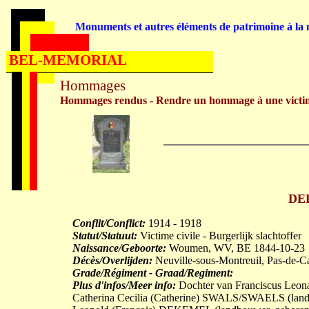
Monuments et autres éléments de patrimoine à la m
BEL-MEMORIAL
Hommages
Hommages rendus - Rendre un hommage à une victi
DEL
Conflit/Conflict:
1914 - 1918
Statut/Statuut:
Victime civile - Burgerlijk slachtoffer
Naissance/Geboorte:
Woumen, WV, BE 1844-10-23
Décès/Overlijden:
Neuville-sous-Montreuil, Pas-de-C
Grade/Régiment - Graad/Regiment:
Plus d'infos/Meer info:
Dochter van Franciscus Leon
Catherina Cecilia (Catherine) SWALS/SWAELS (lan