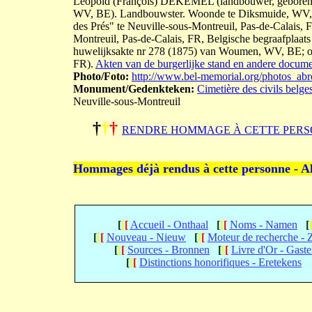
Leopold (François) DEKEMEL (landbouwer, geboren
WV, BE). Landbouwster. Woonde te Diksmuide, WV, B
des Prés" te Neuville-sous-Montreuil, Pas-de-Calais, 
Montreuil, Pas-de-Calais, FR, Belgische begraafpla
huwelijksakte nr 278 (1875) van Woumen, WV, BE; ove
FR).
Akten van de burgerlijke stand en andere documen
Photo/Foto:
http://www.bel-memorial.org/photos_a
Monument/Gedenkteken:
Cimetière des civils belge
Neuville-sous-Montreuil
†
†
†
RENDRE HOMMAGE À CETTE PERS
Hommages déjà rendus à cette personne - A
[
[
[
Accueil - Onthaal
[
[
[
Noms - Namen
[
[
[
[
Nouveau - Nieuw
[
[
[
Moteur de recherche -
[
[
[
Sources - Bronnen
[
[
[
Livre d'Or - Gast
[
[
[
Distinctions honorifiques - Eretekens