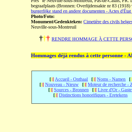
Prés" te Neuville-sous-Montreuil, Pas-de-Calais, FR. L
begraafplaats (Bronnen: Overlijdensakte nr 83 (1918)
burgerlijke stand en andere documenten - Actes d'État 
Photo/Foto:
Monument/Gedenkteken:
Cimetière des civils belge
Neuville-sous-Montreuil
†
†
†
RENDRE HOMMAGE À CETTE PERS
Hommages déjà rendus à cette personne - A
[
[
[
Accueil - Onthaal
[
[
[
Noms - Namen
[
[
[
[
Nouveau - Nieuw
[
[
[
Moteur de recherche -
[
[
[
Sources - Bronnen
[
[
[
Livre d'Or - Gast
[
[
[
Distinctions honorifiques - Eretekens