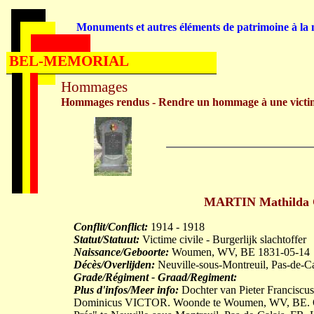
Monuments et autres éléments de patrimoine à la m
BEL-MEMORIAL
Hommages
Hommages rendus - Rendre un hommage à une victi
MARTIN Mathilda C
Conflit/Conflict:
1914 - 1918
Statut/Statuut:
Victime civile - Burgerlijk slachtoffer
Naissance/Geboorte:
Woumen, WV, BE 1831-05-14
Décès/Overlijden:
Neuville-sous-Montreuil, Pas-de-C
Grade/Régiment - Graad/Regiment:
Plus d'infos/Meer info:
Dochter van Pieter Francisc
Dominicus VICTOR. Woonde te Woumen, WV, BE. Over