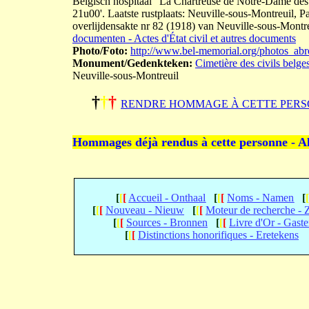
Belgisch hospitaal "La Chartreuse de Notre-Dame des
21u00'. Laatste rustplaats: Neuville-sous-Montreuil, P
overlijdensakte nr 82 (1918) van Neuville-sous-Montre
documenten - Actes d'État civil et autres documents
Photo/Foto:
http://www.bel-memorial.org/photos_a
Monument/Gedenkteken:
Cimetière des civils belge
Neuville-sous-Montreuil
†
†
†
RENDRE HOMMAGE À CETTE PERS
Hommages déjà rendus à cette personne - A
[
[
[
Accueil - Onthaal
[
[
[
Noms - Namen
[
[
[
[
Nouveau - Nieuw
[
[
[
Moteur de recherche -
[
[
[
Sources - Bronnen
[
[
[
Livre d'Or - Gast
[
[
[
Distinctions honorifiques - Eretekens