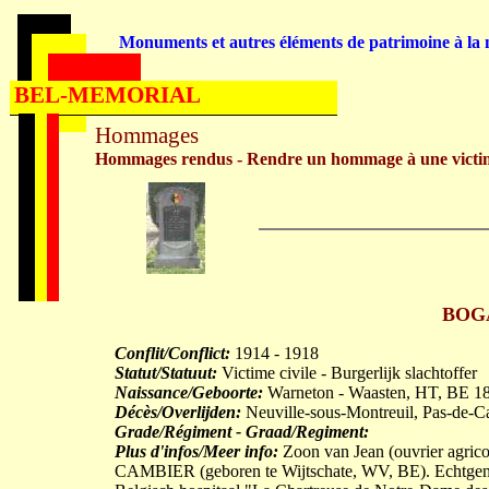
Monuments et autres éléments de patrimoine à la m
BEL-MEMORIAL
Hommages
Hommages rendus - Rendre un hommage à une victi
BOGA
Conflit/Conflict:
1914 - 1918
Statut/Statuut:
Victime civile - Burgerlijk slachtoffer
Naissance/Geboorte:
Warneton - Waasten, HT, BE 1
Décès/Overlijden:
Neuville-sous-Montreuil, Pas-de-C
Grade/Régiment - Graad/Regiment:
Plus d'infos/Meer info:
Zoon van Jean (ouvrier agrico
CAMBIER (geboren te Wijtschate, WV, BE). Echtgen