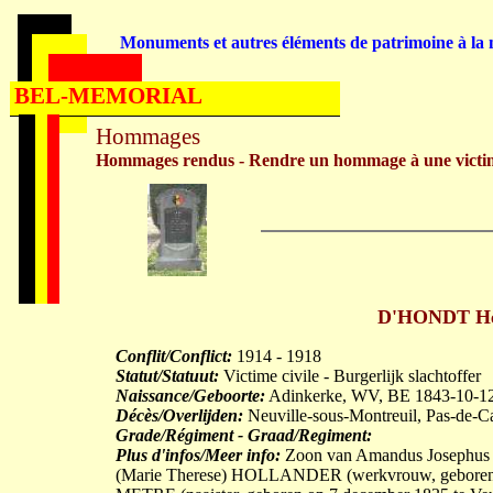
Monuments et autres éléments de patrimoine à la m
BEL-MEMORIAL
Hommages
Hommages rendus - Rendre un hommage à une victi
D'HONDT Hen
Conflit/Conflict:
1914 - 1918
Statut/Statuut:
Victime civile - Burgerlijk slachtoffer
Naissance/Geboorte:
Adinkerke, WV, BE 1843-10-1
Décès/Overlijden:
Neuville-sous-Montreuil, Pas-de-C
Grade/Régiment - Graad/Regiment:
Plus d'infos/Meer info:
Zoon van Amandus Josephus (
(Marie Therese) HOLLANDER (werkvrouw, geboren 