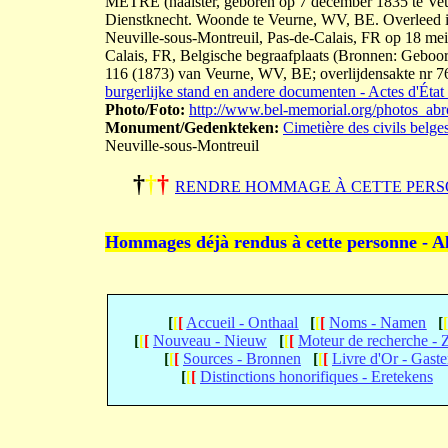
METRE (naaister, geboren op 7 december 1835 te Veu
Dienstknecht. Woonde te Veurne, WV, BE. Overleed in
Neuville-sous-Montreuil, Pas-de-Calais, FR op 18 mei 
Calais, FR, Belgische begraafplaats (Bronnen: Geboo
116 (1873) van Veurne, WV, BE; overlijdensakte nr 76
burgerlijke stand en andere documenten - Actes d'État 
Photo/Foto:
http://www.bel-memorial.org/photos_a
Monument/Gedenkteken:
Cimetière des civils belge
Neuville-sous-Montreuil
†
†
†
RENDRE HOMMAGE À CETTE PERS
Hommages déjà rendus à cette personne - A
[
[
[
Accueil - Onthaal
[
[
[
Noms - Namen
[
[
[
[
Nouveau - Nieuw
[
[
[
Moteur de recherche -
[
[
[
Sources - Bronnen
[
[
[
Livre d'Or - Gast
[
[
[
Distinctions honorifiques - Eretekens