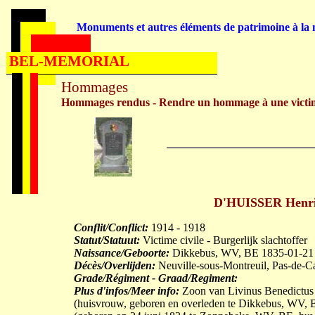
Monuments et autres éléments de patrimoine à la m
BEL-MEMORIAL
Hommages
Hommages rendus - Rendre un hommage à une victi
D'HUISSER Henric
Conflit/Conflict:
1914 - 1918
Statut/Statuut:
Victime civile - Burgerlijk slachtoffer
Naissance/Geboorte:
Dikkebus, WV, BE 1835-01-21
Décès/Overlijden:
Neuville-sous-Montreuil, Pas-de-C
Grade/Régiment - Graad/Regiment:
Plus d'infos/Meer info:
Zoon van Livinus Benedictus
(huisvrouw, geboren en overleden te Dikkebus, W