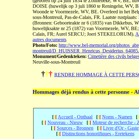
(geboren op 24 juni 1834 te Zonnebeke, WV, BE, huwe
DOISE (huwelijk op 3 juli 1860 te Reningelst, WV, 
Woonde te Voormezele, WV, BE. Overleed in het Belgi
sous-Montreuil, Pas-de-Calais, FR. Laatste rustplaats:
(Bronnen: Geboorteakte nr 6 (1835) van Dikkebus, W
huwelijksakte nr 25 (1872) van Voormezele, WV, BE; o
Calais, FR; Aurel SERCU; Joeri STEKELORUM).
A
autres documents
Photo/Foto:
http://www.bel-memorial.org/photos_abr
montreuil/D_HUISSER_Henricus_Desiderius_64085
Monument/Gedenkteken:
Cimetière des civils belge
Neuville-sous-Montreuil
†
†
†
RENDRE HOMMAGE À CETTE PERS
Hommages déjà rendus à cette personne - A
[
[
[
Accueil - Onthaal
[
[
[
Noms - Namen
[
[
[
[
Nouveau - Nieuw
[
[
[
Moteur de recherche -
[
[
[
Sources - Bronnen
[
[
[
Livre d'Or - Gast
[
[
[
Distinctions honorifiques - Eretekens