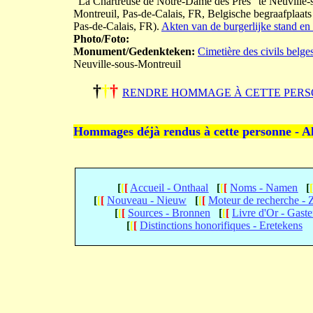
"La Chartreuse de Notre-Dame des Prés" te Neuville-so
Montreuil, Pas-de-Calais, FR, Belgische begraafplaat
Pas-de-Calais, FR).
Akten van de burgerlijke stand en 
Photo/Foto:
Monument/Gedenkteken:
Cimetière des civils belge
Neuville-sous-Montreuil
†
†
†
RENDRE HOMMAGE À CETTE PERS
Hommages déjà rendus à cette personne - A
[
[
[
Accueil - Onthaal
[
[
[
Noms - Namen
[
[
[
[
Nouveau - Nieuw
[
[
[
Moteur de recherche -
[
[
[
Sources - Bronnen
[
[
[
Livre d'Or - Gast
[
[
[
Distinctions honorifiques - Eretekens