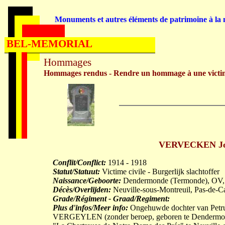
Monuments et autres éléments de patrimoine à la m
BEL-MEMORIAL
Hommages
Hommages rendus - Rendre un hommage à une victi
VERVECKEN Joan
Conflit/Conflict:
1914 - 1918
Statut/Statuut:
Victime civile - Burgerlijk slachtoffer
Naissance/Geboorte:
Dendermonde (Termonde), OV,
Décès/Overlijden:
Neuville-sous-Montreuil, Pas-de-C
Grade/Régiment - Graad/Regiment:
Plus d'infos/Meer info:
Ongehuwde dochter van Petru
VERGEYLEN (zonder beroep, geboren te Dendermonde