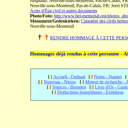
rustplaats: Neuville-sous-Montreuil, Pas-de-Calais, F
Neuville-sous-Montreuil, Pas-de-Calais, FR; Joer
Actes d'État civil et autres documents
Photo/Foto:
http://www.bel-memorial.org/photos_a
Monument/Gedenkteken:
Cimetière des civils belge
Neuville-sous-Montreuil
†
†
†
RENDRE HOMMAGE À CETTE PERS
Hommages déjà rendus à cette personne - A
[
[
[
Accueil - Onthaal
[
[
[
Noms - Namen
[
[
[
[
Nouveau - Nieuw
[
[
[
Moteur de recherche -
[
[
[
Sources - Bronnen
[
[
[
Livre d'Or - Gast
[
[
[
Distinctions honorifiques - Eretekens