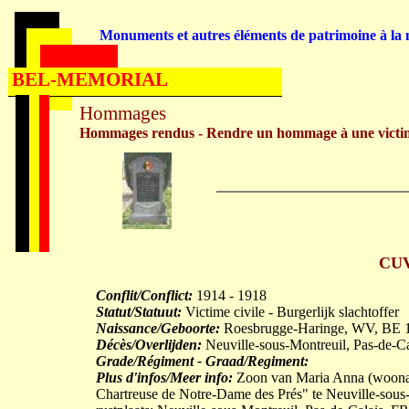
Monuments et autres éléments de patrimoine à la m
BEL-MEMORIAL
Hommages
Hommages rendus - Rendre un hommage à une victi
CUV
Conflit/Conflict:
1914 - 1918
Statut/Statuut:
Victime civile - Burgerlijk slachtoffer
Naissance/Geboorte:
Roesbrugge-Haringe, WV, BE 
Décès/Overlijden:
Neuville-sous-Montreuil, Pas-de-C
Grade/Régiment - Graad/Regiment:
Plus d'infos/Meer info:
Zoon van Maria Anna (woonach
Chartreuse de Notre-Dame des Prés" te Neuville-sous